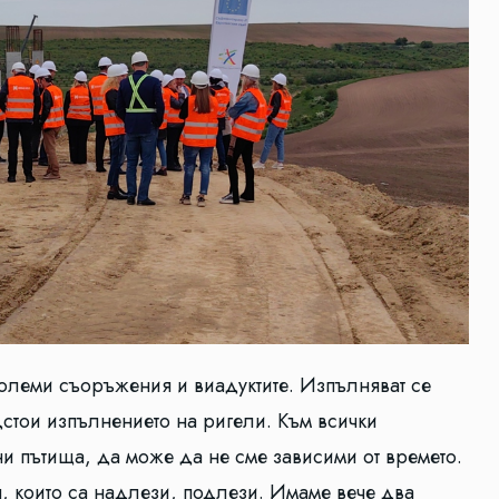
 големи съоръжения и виадуктите. Изпълняват се
дстои изпълнението на ригели. Към всички
 пътища, да може да не сме зависими от времето.
, които са надлези, подлези. Имаме вече два