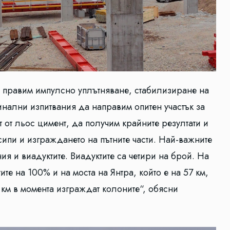
че правим импулсно уплътняване, стабилизиране на
инални изпитвания да направим опитен участък за
т от льос цимент, да получим крайните резултати и
сипи и изграждането на пътните части. Най-важните
я и виадуктите. Виадуктите са четири на брой. На
те на 100% и на моста на Янтра, който е на 57 км,
 км в момента изграждат колоните“, обясни