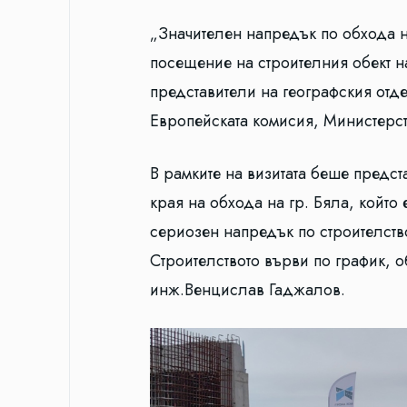
„Значителен напредък по обхода 
посещение на строителния обект н
представители на географския отд
Европейската комисия, Министерст
В рамките на визитата беше предс
края на обхода на гр. Бяла, който е
сериозен напредък по строителств
Строителството върви по график, о
инж.Венцислав Гаджалов.