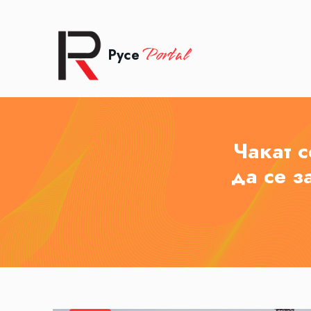
Portal
Русе
Чакат с
да се з