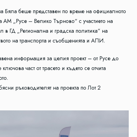
на Бяла беше представен по време на официалното
а АМ „Русе – Велико Търново“ с участието на
ел в ГД „Регионална и градска политика“ на
вото на транспорта и съобщенията и АПИ.
тавена информация за целия проект – от Русе до
 ключова част от трасето и където се отчита
ото.
бясни ръководителят на проекта по Лот 2