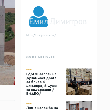
Емил Димитров
https://ruseportal.com/
MORE ARTICLES ―
БЛОГ
ГДБОП залови на
Дунав мост дрога
за близо 4
млн.евро, 6 души
са задържани /
ВИДЕО/
БЛОГ
Лятна изложба на