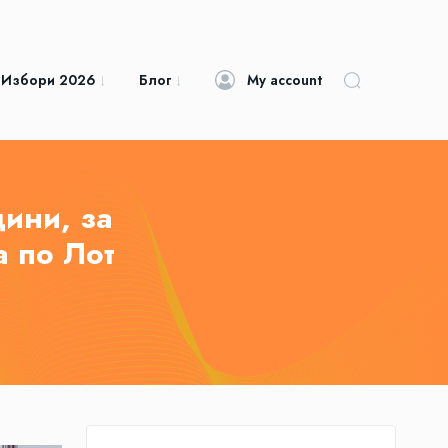
 Избори 2026
Блог
My account
щини, за
а по Лот