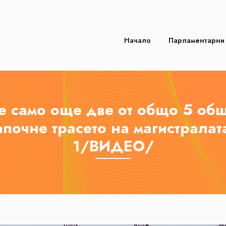
Начало
Парламентарни
е само още две от общо 5 об
апочне трасето на магистралат
1/ВИДЕО/