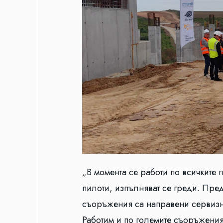
„В момента се работи по всичките
пилоти, изпълняват се греди. Пре
съоръжения са направени сервизни
Работим и по големите съоръжения