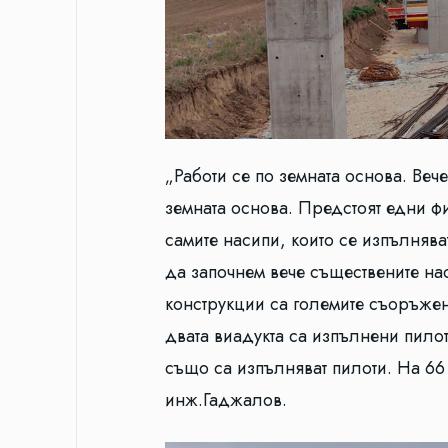
„Работи се по земната основа. Ве
земната основа. Предстоят едни ф
самите насипи, които се изпълнява
да започнем вече съществените на
конструкции са големите съоръжени
двата виадукта са изпълнени пилоти
също са изпълняват пилоти. На 66
инж.Гаджалов.