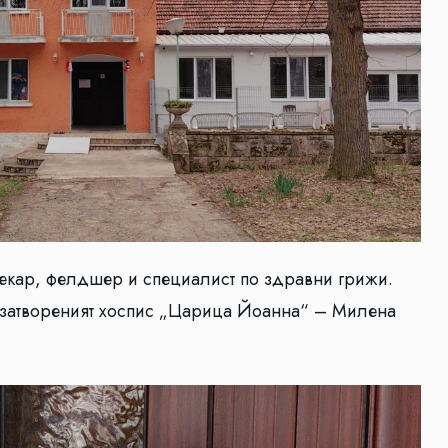
лекар, фелдшер и специалист по здравни грижи.
е затвореният хоспис „Царица Йоанна“ – Милена