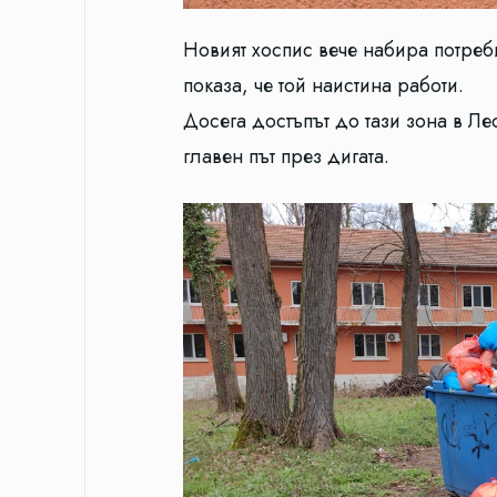
Новият хоспис вече набира потреб
показа, че той наистина работи.
Досега достъпът до тази зона в Л
главен път през дигата.