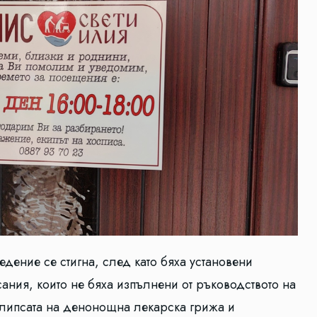
дение се стигна, след като бяха установени
ния, които не бяха изпълнени от ръководството на
е липсата на денонощна лекарска грижа и