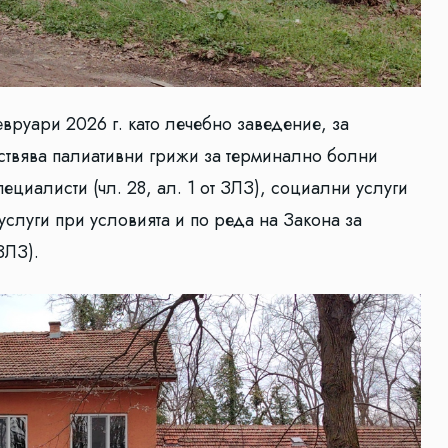
евруари 2026 г. като лечебно заведение, за
твява палиативни грижи за терминално болни
ециалисти (чл. 28, ал. 1 от ЗЛЗ), социални услуги
слуги при условията и по реда на Закона за
ЗЛЗ).