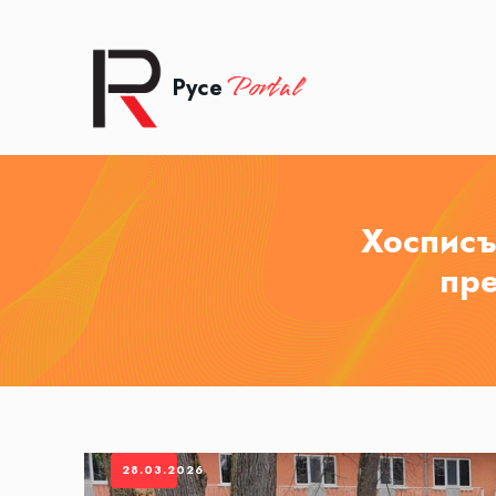
Portal
Русе
Хосписъ
пр
28.03.2026