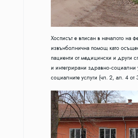
Хосписът е вписан в началото на ф
извънболнична помощ като осъщес
пациенти от медицински и други сп
и интегрирани здравно-социални у
социалните услуги (чл. 2, ал. 4 от 