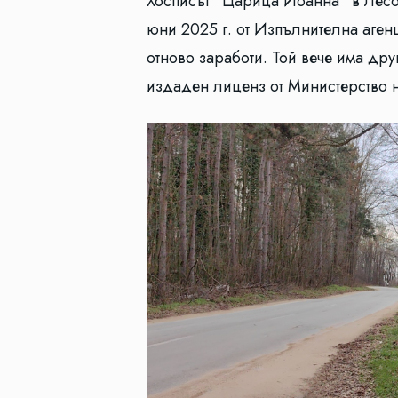
Хосписът “Царица Йоанна“ в Лесоп
юни 2025 г. от Изпълнителна аге
отново заработи. Той вече има дру
издаден лиценз от Министерство н