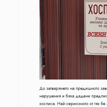
До затварянето на предишното заве
нарушения и бяха дадени предписа
хосписа. Най-сериозното от тях б