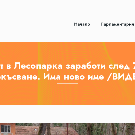
Начало
Парламентарни
т в Лесопарка заработи след 
екъсване. Има ново име /ВИД