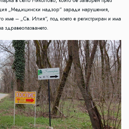
арка в село Николово, който бе затворен през
нция „Медицински надзор“ заради нарушения,
го име – „Св. Илия“, под което е регистриран и има
а здравеопазването.