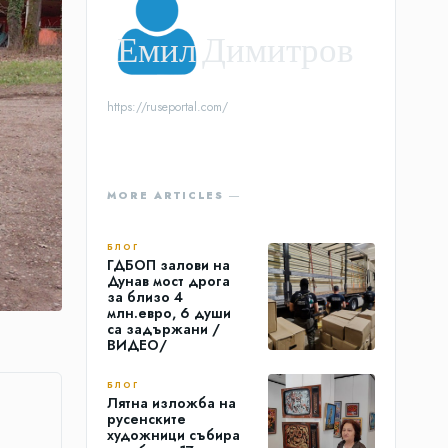
Емил Димитров
https://ruseportal.com/
MORE ARTICLES ―
БЛОГ
ГДБОП залови на
Дунав мост дрога
за близо 4
млн.евро, 6 души
са задържани /
ВИДЕО/
БЛОГ
Лятна изложба на
русенските
художници събира