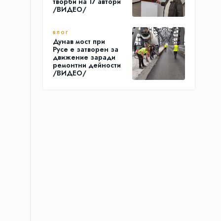
творби на 17 автори
/ВИДЕО/
БЛОГ
Дунав мост при
Русе е затворен за
движение заради
ремонтни дейности
/ВИДЕО/