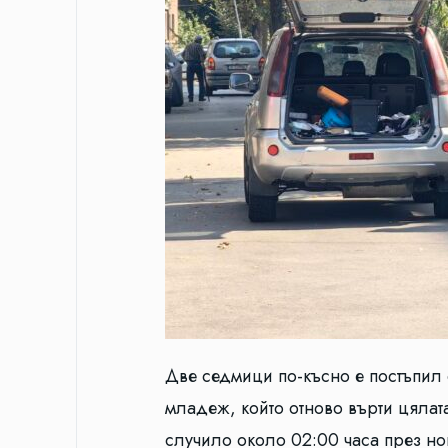
Две седмици по-късно е постъпил с
младеж, който отново върти цялата
случило около 02:00 часа през но