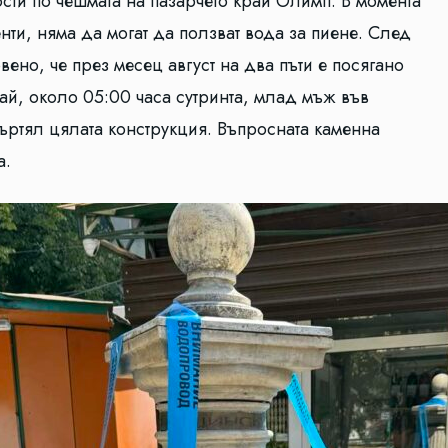
ти по чешмата на пазарчето край Олимп. В момента
енти, няма да могат да ползват вода за пиене. След
вено, че през месец август на два пъти е посягано
чай, около 05:00 часа сутринта, млад мъж във
ъртял цялата конструкция. Въпросната каменна
а.