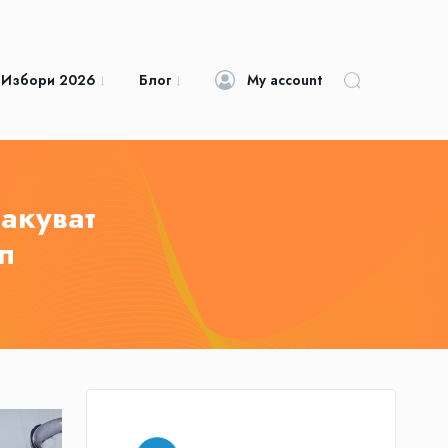
 Избори 2026
Блог
My account
акуват
п