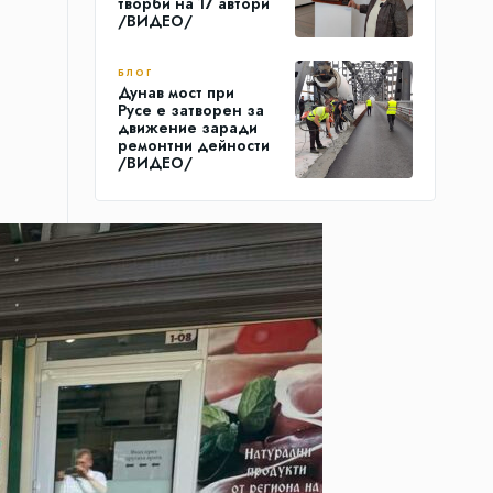
творби на 17 автори
/ВИДЕО/
БЛОГ
Дунав мост при
Русе е затворен за
движение заради
ремонтни дейности
/ВИДЕО/