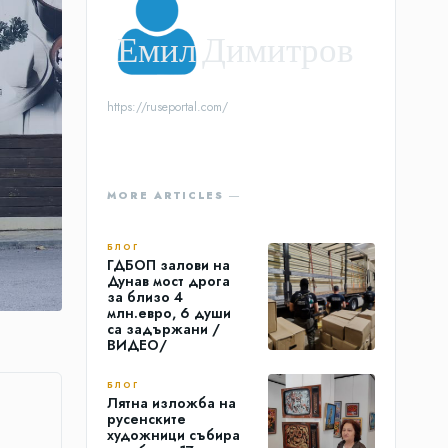
Емил Димитров
https://ruseportal.com/
MORE ARTICLES ―
БЛОГ
ГДБОП залови на
Дунав мост дрога
за близо 4
млн.евро, 6 души
са задържани /
ВИДЕО/
БЛОГ
Лятна изложба на
русенските
художници събира