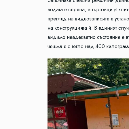
Започнаха спешни ремонтни дейнос
водата е спряна, а търговци и кли
преглед на видеозаписите е устано
на конструкцията й. В единият слу
видимо неадекватно състояние е в
чешма е с тегло над 400 килограм