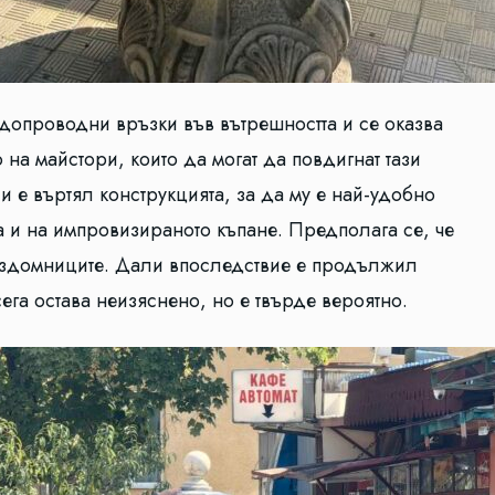
одопроводни връзки във вътрешността и се оказва
на майстори, които да могат да повдигнат тази
 и е въртял конструкцията, за да му е най-удобно
 и на импровизираното къпане. Предполага се, че
бездомниците. Дали впоследствие е продължил
ега остава неизяснено, но е твърде вероятно.