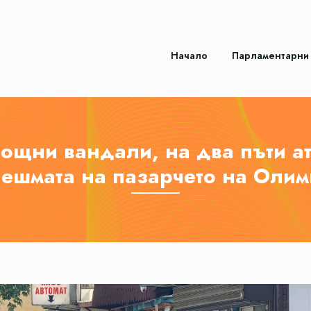
Начало
Парламентарни
ощни вандали, на два пъти ат
чешмата на пазарчето на Олим