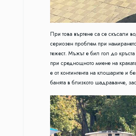
При това въртене са се скъсали в
сериозен проблем при намирането 
тежест. Мъжът е бил гол до кръста
при среднощното миене на краката
е от контингента на клошарите и 
банята в близкото шадраванче, зас