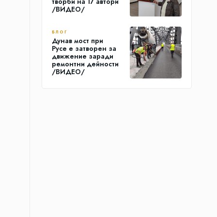
творби на 17 автори
/ВИДЕО/
БЛОГ
Дунав мост при
Русе е затворен за
движение заради
ремонтни дейности
/ВИДЕО/