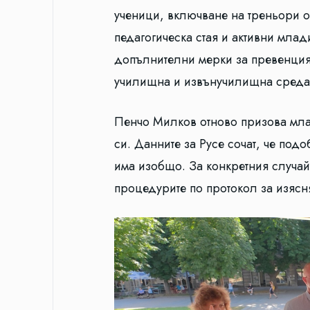
ученици, включване на треньори от
педагогическа стая и активни млад
допълнителни мерки за превенция
училищна и извънучилищна среда
Пенчо Милков отново призова мла
си. Данните за Русе сочат, че подо
има изобщо. За конкретния случай
процедурите по протокол за изясня