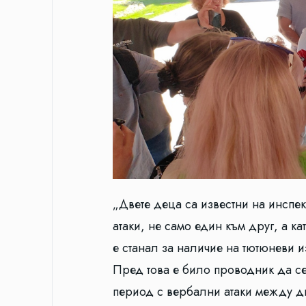
„Двете деца са известни на инспек
атаки, не само един към друг, а к
е станал за наличие на тютюневи 
Пред това е било проводник да се 
период с вербални атаки между дв