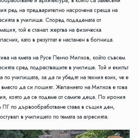
обработване и архитектура, в който са замесени
вния ред на предварително насрочена среща на
гресията в училище. Според подадената от
ация, той е станал жертва на физическа
ласник, като в резултат е настанен в болница.
ива на кмета на Русе Пенчо Милков, който съвсем
сията сред подрастващите в училище. Той и екипът
 по училищата, за да ги убедят на техния език, че е
вместо да си лошият. Желанието на Милков е това
я, която да се подеме от самите деца. По ирония
в ПГ по дървообработване става в същия ден,
гостувал в училището по темата за агресията.