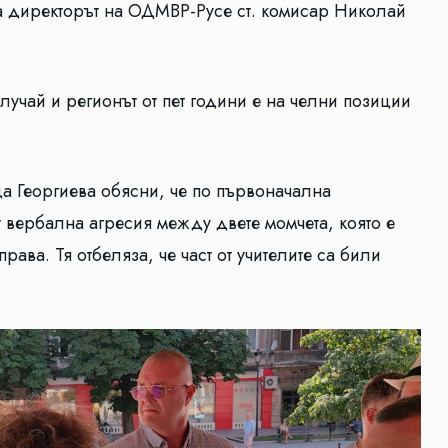
а директорът на ОДМВР-Русе ст. комисар Николай
случай и регионът от пет години е на челни позиции
а Георгиева обясни, че по първоначална
 вербална агресия между двете момчета, която е
ава. Тя отбеляза, че част от учителите са били