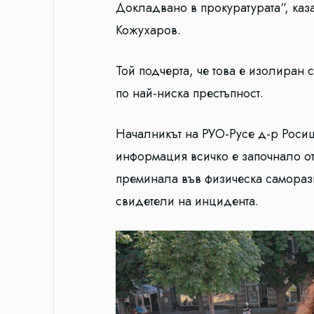
Докладвано в прокуратурата“, каз
Кожухаров.
Той подчерта, че това е изолиран 
по най-ниска престъпност.
Началникът на РУО-Русе д-р Росиц
информация всичко е започнало от
преминала във физическа саморазпр
свидетели на инцидента.