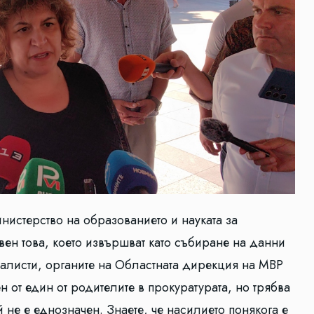
истерство на образованието и науката за
вен това, което извършват като събиране на данни
циалисти, органите на Областната дирекция на МВР
 от един от родителите в прокуратурата, но трябва
 не е еднозначен. Знаете, че насилието понякога е