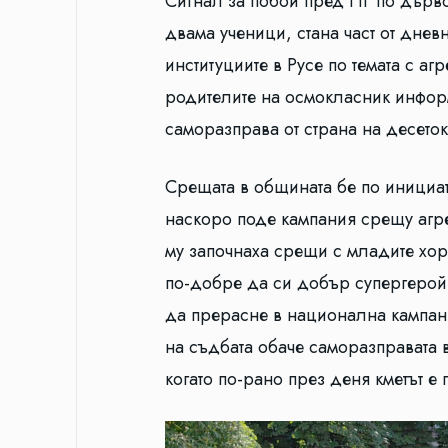
Сигнал за побой пред ПГ по дърво
двама ученици, стана част от дне
институциите в Русе по темата с а
родителите на осмокласник информ
саморазправа от страна на десеток
Срещата в общината бе по инициат
наскоро поде кампания срещу агре
му започнаха срещи с младите хора
по-добре да си добър супергерой 
да прерасне в национална кампани
на съдбата обаче саморазправата 
когато по-рано през деня кметът е 