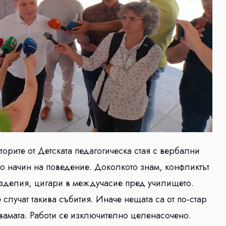
торите от Детската педагогическа стая с вербални
ато начин на поведение. Доколкото знам, конфликтът
изделия, цигари в междучасие пред училището.
случат такива събития. Иначе нещата са от по-стар
амата. Работи се изключително целенасочено.