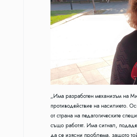
„Има разработен механизъм на Мин
противодействие на насилието. Ос
от страна на педагогическите спе
също работят. Има сигнал, подаден
да се изясни проблема, защото той