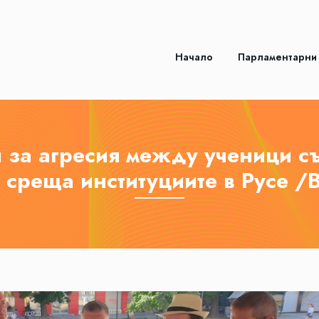
Начало
Парламентарни
 за агресия между ученици с
 среща институциите в Русе 