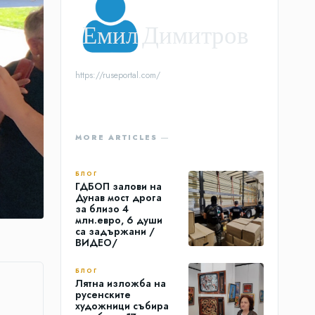
Емил Димитров
https://ruseportal.com/
MORE ARTICLES ―
БЛОГ
ГДБОП залови на
Дунав мост дрога
за близо 4
млн.евро, 6 души
са задържани /
ВИДЕО/
БЛОГ
Лятна изложба на
русенските
художници събира