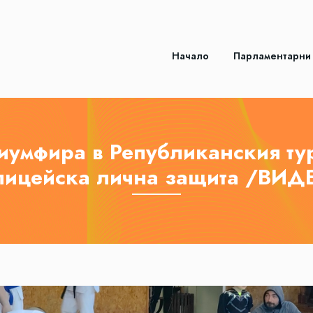
Начало
Парламентарни
риумфира в Републиканския ту
лицейска лична защита /ВИД