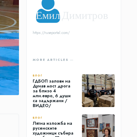
Емил Димитров
https://ruseportal.com/
MORE ARTICLES ―
БЛОГ
ГДБОП залови на
Дунав мост дрога
за близо 4
млн.евро, 6 души
са задържани /
ВИДЕО/
БЛОГ
Лятна изложба на
русенските
художници събира