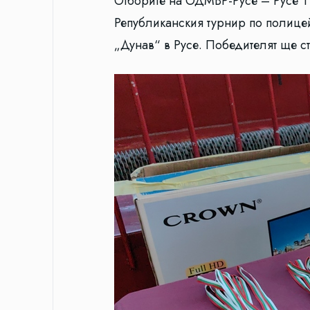
Отборите на ОДМВР-Русе – Русе 1 и
Републиканския турнир по полицей
„Дунав“ в Русе. Победителят ще ст