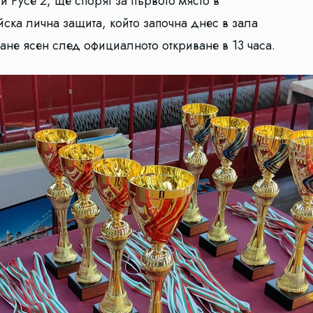
 Русе 2, ще спорят за първото място в
ска лична защита, който започна днес в зала
ане ясен след официалното откриване в 13 часа.