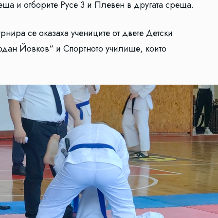
еща и отборите Русе 3 и Плевен в другата среща.
рнира се оказаха учениците от двете Детски
дан Йовков“ и Спортното училище, които