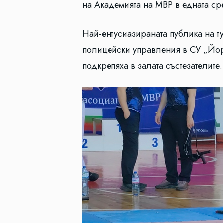
на Академията на МВР в едната ср
Най-ентусиазираната публика на ту
полицейски управления в СУ „Йор
подкрепяха в залата състезателите.