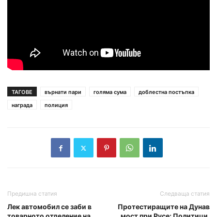
ТАГОВЕ
върнати пари
голяма сума
доблестна постъпка
награда
полиция
Предишна статия
Следваща статия
Лек автомобил се заби в
Протестиращите на Дунав
товарното отделение на
мост при Русе: Политици,