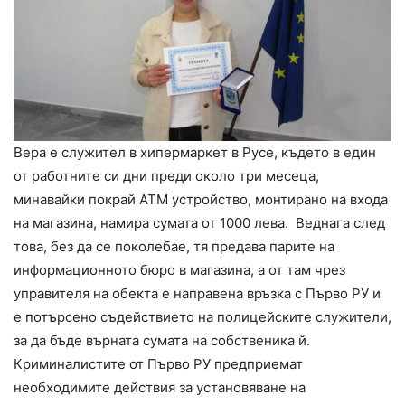
Вера е служител в хипермаркет в Русе, където в един
от работните си дни преди около три месеца,
минавайки покрай АТМ устройство, монтирано на входа
на магазина, намира сумата от 1000 лева. Веднага след
това, без да се поколебае, тя предава парите на
информационното бюро в магазина, а от там чрез
управителя на обекта е направена връзка с Първо РУ и
е потърсено съдействието на полицейските служители,
за да бъде върната сумата на собственика й.
Криминалистите от Първо РУ предприемат
необходимите действия за установяване на