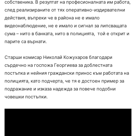
собственика. В резултат на професионалната им работа,
след реализираните от тях оперативно-издирвателни
действия, въпреки че в района не е имало
видеонаблюдение, не е имало и сигнал за липсващата
сума – нито в банката, нито в полицията, той е открит и
парите са върнати.
Старши комисар Николай Кожухаров благодари
сърдечно на госпожа Георгиева за доблестната
постъпка и нейния граждански принос към работата на
полицията, като подчерта, че тя е достоен пример за
подражание и изказа надежда за повече подобни
човешки постъпки.