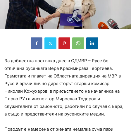
За доблестна постъпка днес в ОДМВР – Русе бе
отличена русенката Вера Красимирава Георгиева.
Грамотата и плакет на Областната дирекция на МВР в
Русе й връчи лично директорът старши комисар
Николай Кожухаров, в присъствието на началника на
Първо РУ гл.инспектор Мирослав Тодоров и
служителите от районното, работили по случая с Вера,
а също и представители на русенските медии.
Поводът е намерена от жената немалка сума пари,