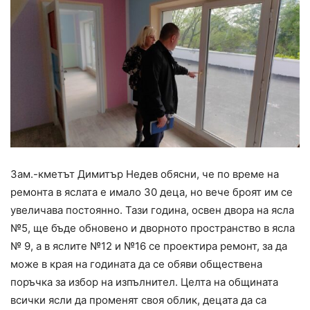
Зам.-кметът Димитър Недев обясни, че по време на
ремонта в яслата е имало 30 деца, но вече броят им се
увеличава постоянно. Тази година, освен двора на ясла
№5, ще бъде обновено и дворното пространство в ясла
№ 9, а в яслите №12 и №16 се проектира ремонт, за да
може в края на годината да се обяви обществена
поръчка за избор на изпълнител. Целта на общината
всички ясли да променят своя облик, децата да са