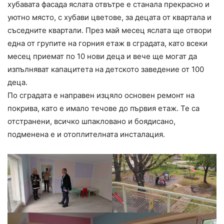
хубавата фасада яслата отвътре е станала прекрасно и
уютно място, с хубави цветове, за децата от квартала и
съседните квартали. През май месец яслата ще отвори
една от групите на горния етаж в сградата, като всеки
месец приемат по 10 нови деца и вече ще могат да
изпълняват капацитета на детското заведение от 100
деца.
По сградата е направен изцяло основен ремонт на
покрива, като е имало течове до първия етаж. Те са
отстранени, всичко шпакловано и боядисано,
подменена е и отоплителната инсталация.