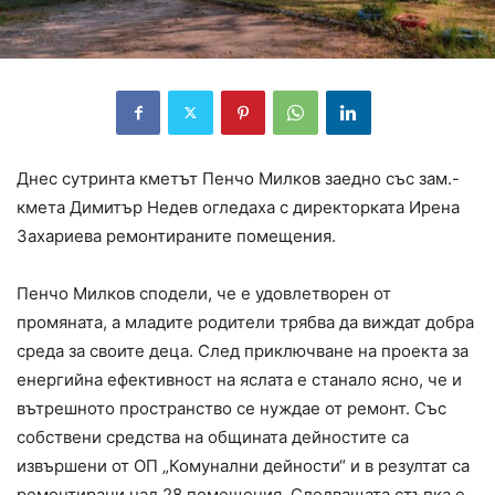
Днес сутринта кметът Пенчо Милков заедно със зам.-
кмета Димитър Недев огледаха с директорката Ирена
Захариева ремонтираните помещения.
Пенчо Милков сподели, че е удовлетворен от
промяната, а младите родители трябва да виждат добра
среда за своите деца. След приключване на проекта за
енергийна ефективност на яслата е станало ясно, че и
вътрешното пространство се нуждае от ремонт. Със
собствени средства на общината дейностите са
извършени от ОП „Комунални дейности“ и в резултат са
ремонтирани над 28 помещения. Следващата стъпка е