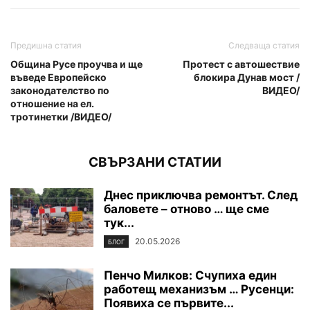
Предишна статия
Следваща статия
Община Русе проучва и ще
Протест с автошествие
въведе Европейско
блокира Дунав мост /
законодателство по
ВИДЕО/
отношение на ел.
тротинетки /ВИДЕО/
СВЪРЗАНИ СТАТИИ
Днес приключва ремонтът. След
баловете – отново … ще сме
тук...
20.05.2026
БЛОГ
Пенчо Милков: Счупиха един
работещ механизъм … Русенци:
Появиха се първите...