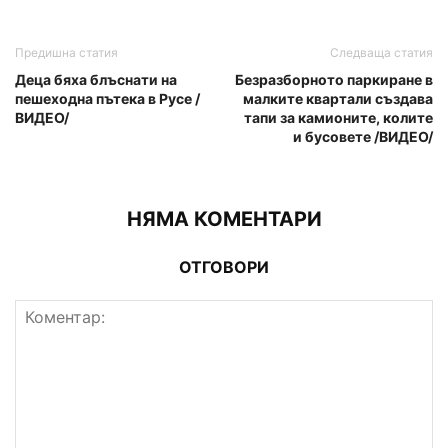
Предишна статия
Следваща статия
Деца бяха блъснати на
Безразборното паркиране в
пешеходна пътека в Русе /
малките квартали създава
ВИДЕО/
тапи за камионите, колите
и бусовете /ВИДЕО/
НЯМА КОМЕНТАРИ
ОТГОВОРИ