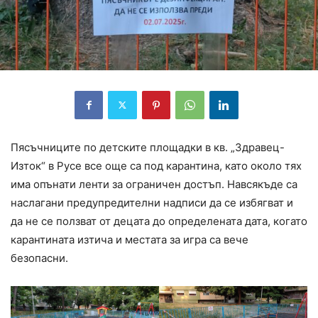
Пясъчниците по детските площадки в кв. „Здравец-
Изток“ в Русе все още са под карантина, като около тях
има опънати ленти за ограничен достъп. Навсякъде са
наслагани предупредителни надписи да се избягват и
да не се ползват от децата до определената дата, когато
карантината изтича и местата за игра са вече
безопасни.