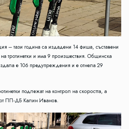
ция – тази година са издадени 14 фиша, съставени
и на тротинетки и има 9 произшествия. Общинска
 издала е 106 предупреждения и е отнела 29
отинетки подлежат на контрол на скоростта, а
т от ПП-ДБ Калин Иванов.