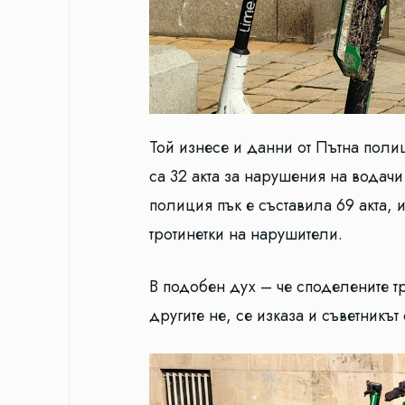
Той изнесе и данни от Пътна поли
са 32 акта за нарушения на водач
полиция пък е съставила 69 акта,
тротинетки на нарушители.
В подобен дух – че споделените тр
другите не, се изказа и съветникъ