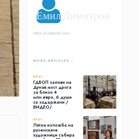
Емил Димитров
https://ruseportal.com/
MORE ARTICLES ―
БЛОГ
ГДБОП залови на
Дунав мост дрога
за близо 4
млн.евро, 6 души
са задържани /
ВИДЕО/
БЛОГ
Лятна изложба на
русенските
художници събира