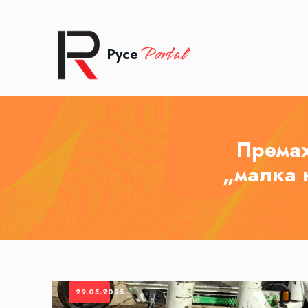
Portal
Русе
Премах
„малка 
29.05.2025