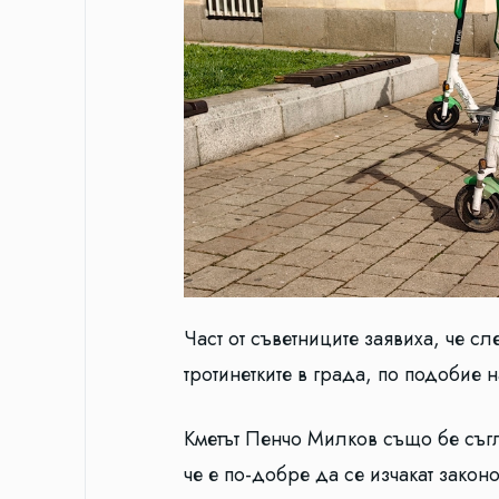
Част от съветниците заявиха, че с
тротинетките в града, по подобие 
Кметът Пенчо Милков също бе съгл
че е по-добре да се изчакат закон