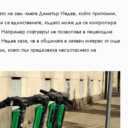
ането на зам.-кмета Димитър Недев, който припомни,
ки са единствените, където може да се контролира
е. Например софтуерът не позволява в пешеходна
. Недев каза, че в общината е заявен интерес от още
, което пък предизвика несъгласието на