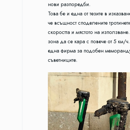
нови разпоредби.
Това бе и една от тезите в изказв
че всъщност споделените тротинет
скоростта и мястото на използван
зона да се кара с повече от 5 км/ч
една фирма за подобен меморандум
съветниците.