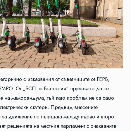
горично с изказвания от съветниците от ГЕРБ,
МРО. От „БСП за България“ призоваха да се
не на меморандума, тъй като проблем не са само
електрически скутери. Предвид внесените
 за движение по пътищата между първо и второ
зят решенията на местния парламент с очакваните