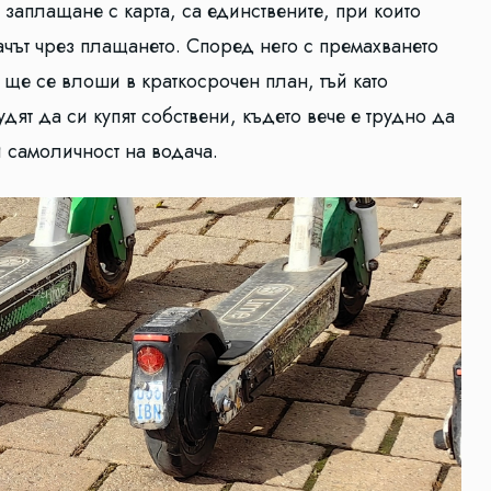
у заплащане с карта, са единствените, при които
ачът чрез плащането. Според него с премахването
 ще се влоши в краткосрочен план, тъй като
дят да си купят собствени, където вече е трудно да
и самоличност на водача.