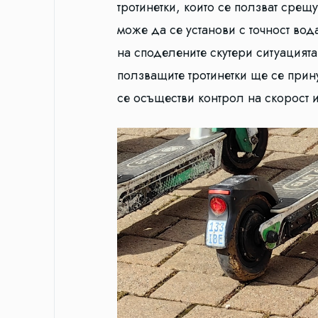
тротинетки, които се ползват срещ
може да се установи с точност вод
на споделените скутери ситуацията
ползващите тротинетки ще се прину
се осъществи контрол на скорост 