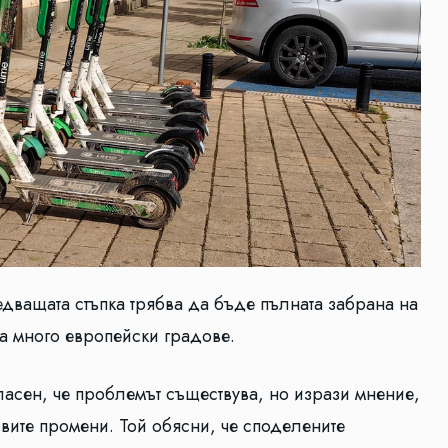
ледващата стъпка трябва да бъде пълната забрана на
на много европейски градове.
асен, че проблемът съществува, но изрази мнение,
овите промени. Той обясни, че споделените