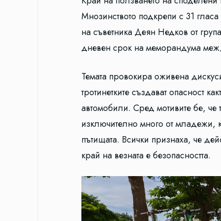
Край на ползването на споделени 
Мнозинството подкрепи с 31 гласа
на съветника Деян Недков от груп
дневен срок на меморандума меж
Темата провокира оживена дискусия
тротинетките създават опасност как
автомобили. Сред мотивите бе, че 
изключително много от младежи, к
пътищата. Всички признаха, че дей
край на везната е безопасността.