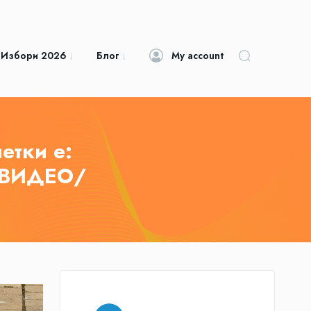
 Избори 2026
Блог
My account
етки е:
“/ВИДЕО/