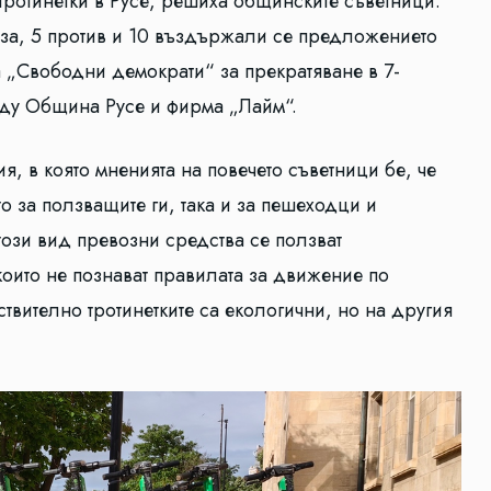
тротинетки в Русе, решиха общинските съветници.
 за, 5 против и 10 въздържали се предложението
а „Свободни демократи“ за прекратяване в 7-
ду Община Русе и фирма „Лайм“.
, в която мненията на повечето съветници бе, че
то за ползващите ги, така и за пешеходци и
този вид превозни средства се ползват
оито не познават правилата за движение по
ствително тротинетките са екологични, но на другия