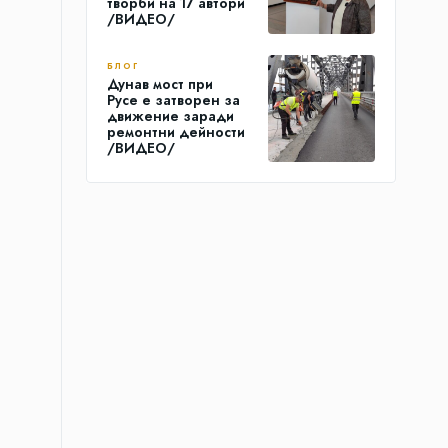
творби на 17 автори
/ВИДЕО/
БЛОГ
Дунав мост при
Русе е затворен за
движение заради
ремонтни дейности
/ВИДЕО/