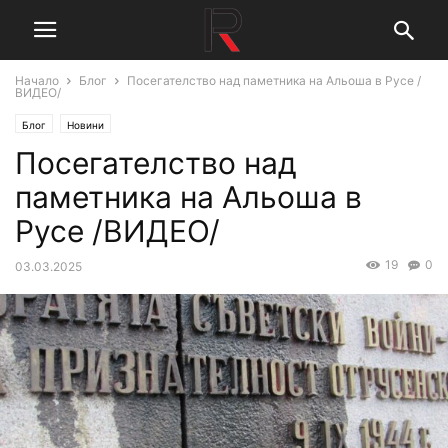
Начало
Блог
Посегателство над паметника на Альоша в Русе /
ВИДЕО/
Блог
Новини
Посегателство над
паметника на Альоша в
Русе /ВИДЕО/
19
0
03.03.2025