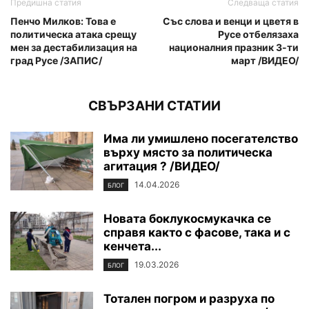
Предишна статия
Следваща статия
Пенчо Милков: Това е
Със слова и венци и цветя в
политическа атака срещу
Русе отбелязаха
мен за дестабилизация на
националния празник 3-ти
град Русе /ЗАПИС/
март /ВИДЕО/
СВЪРЗАНИ СТАТИИ
Има ли умишлено посегателство
върху място за политическа
агитация ? /ВИДЕО/
14.04.2026
БЛОГ
Новата боклукосмукачка се
справя както с фасове, така и с
кенчета...
19.03.2026
БЛОГ
Тотален погром и разруха по