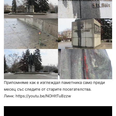
Припомняме как е изглеждал паметника само преди
месец със следите от старите посегателства.
Линк: https://youtu.be/NOHltTuBzzw