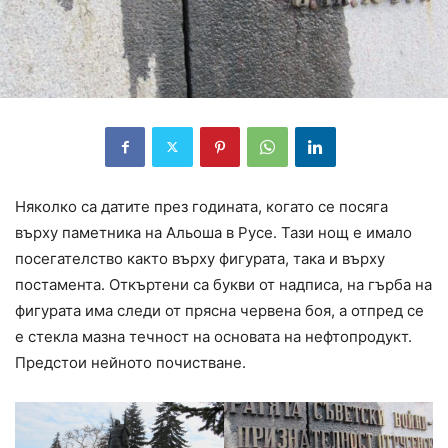
Няколко са датите през годината, когато се посяга
върху паметника на Альоша в Русе. Тази нощ е имало
посегателство както върху фигурата, така и върху
постамента. Откъртени са букви от надписа, на гърба на
фигурата има следи от прясна червена боя, а отпред се
е стекла мазна течност на основата на нефтопродукт.
Предстои нейното почистване.