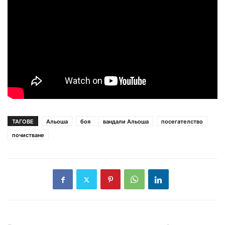
ТАГОВЕ
Альоша
боя
вандали Альоша
посегателство
почистване