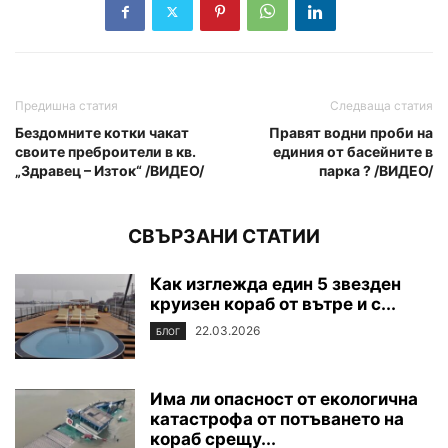
Предишна статия
Следваща статия
Бездомните котки чакат
Правят водни проби на
своите преброители в кв.
единия от басейните в
„Здравец – Изток“ /ВИДЕО/
парка ? /ВИДЕО/
СВЪРЗАНИ СТАТИИ
Как изглежда един 5 звезден
круизен кораб от вътре и с...
22.03.2026
БЛОГ
Има ли опасност от екологична
катастрофа от потъването на
кораб срещу...