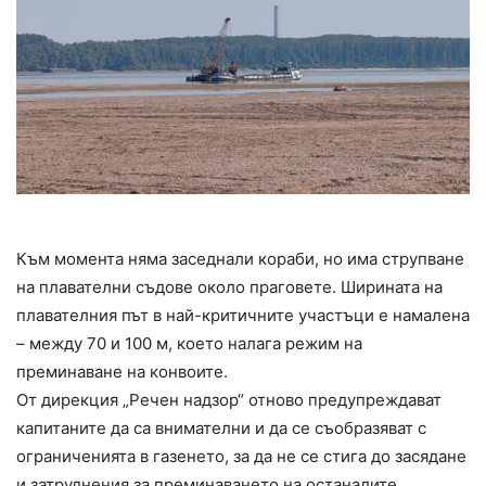
Към момента няма заседнали кораби, но има струпване
на плавателни съдове около праговете. Ширината на
плавателния път в най-критичните участъци е намалена
– между 70 и 100 м, което налага режим на
преминаване на конвоите.
От дирекция „Речен надзор“ отново предупреждават
капитаните да са внимателни и да се съобразяват с
ограниченията в газенето, за да не се стига до засядане
и затруднения за преминаването на останалите