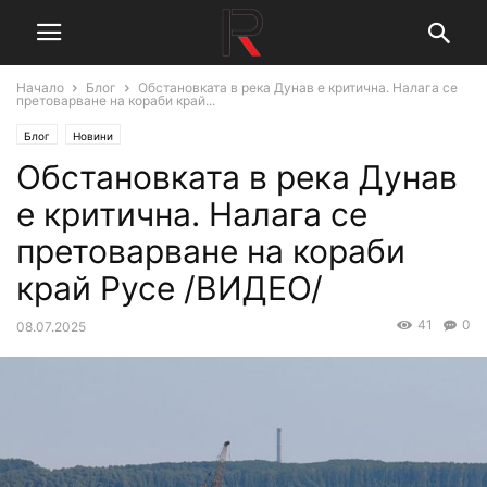
Начало
Блог
Обстановката в река Дунав е критична. Налага се
претоварване на кораби край...
Блог
Новини
Обстановката в река Дунав
е критична. Налага се
претоварване на кораби
край Русе /ВИДЕО/
41
0
08.07.2025