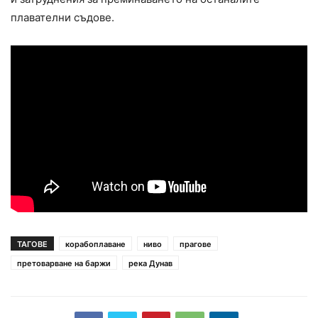
плавателни съдове.
ТАГОВЕ
корабоплаване
ниво
прагове
претоварване на баржи
река Дунав