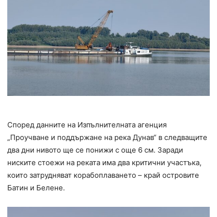
Според данните на Изпълнителната агенция
„Проучване и поддържане на река Дунав“ в следващите
два дни нивото ще се понижи с още 6 см. Заради
ниските стоежи на реката има два критични участъка,
които затрудняват корабоплаването – край островите
Батин и Белене.