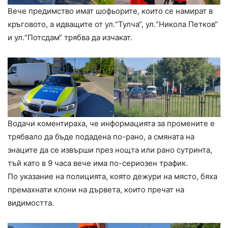
Вече предимство имат шофьорите, които се намират в
кръговото, а идващите от ул.“Тулча“, ул.“Никола Петков“
и ул.“Потсдам“ трябва да изчакат.
Водачи коментираха, че информацията за промените е
трябвало да бъде подадена по-рано, а смяната на
знаците да се извърши през нощта или рано сутринта,
тъй като в 9 часа вече има по-сериозен трафик.
По указание на полицията, която дежури на място, бяха
премахнати клони на дървета, които пречат на
видимостта.