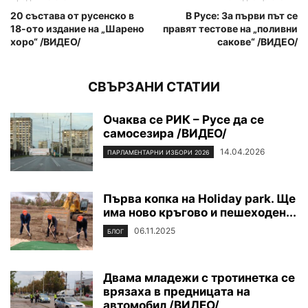
20 състава от русенско в
В Русе: За първи път се
18-ото издание на „Шарено
правят тестове на „поливни
хоро“ /ВИДЕО/
сакове“ /ВИДЕО/
СВЪРЗАНИ СТАТИИ
Очаква се РИК – Русе да се
самосезира /ВИДЕО/
14.04.2026
ПАРЛАМЕНТАРНИ ИЗБОРИ 2026
Първа копка на Holiday park. Ще
има ново кръгово и пешеходен...
06.11.2025
БЛОГ
Двама младежи с тротинетка се
врязаха в предницата на
автомобил /ВИДЕО/