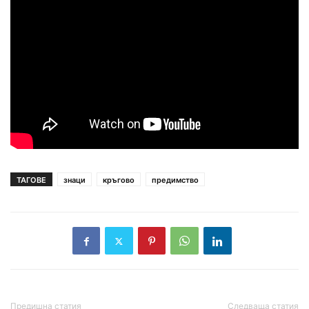
ТАГОВЕ
знаци
кръгово
предимство
Предишна статия
Следваща статия