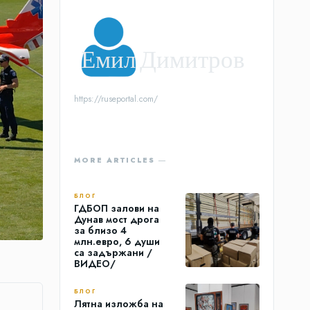
Емил Димитров
https://ruseportal.com/
MORE ARTICLES ―
БЛОГ
ГДБОП залови на
Дунав мост дрога
за близо 4
млн.евро, 6 души
са задържани /
ВИДЕО/
БЛОГ
Лятна изложба на