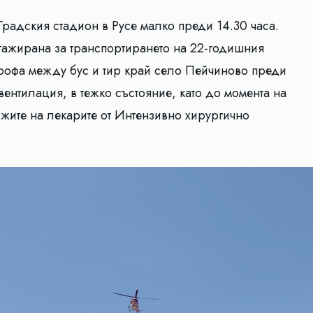
радския стадион в Русе малко преди 14.30 часа.
гажирана за транспортирането на 22-годишния
трофа между бус и тир край село Пейчиново преди
ентилация, в тежко състояние, като до момента на
ижите на лекарите от Интензивно хирургично