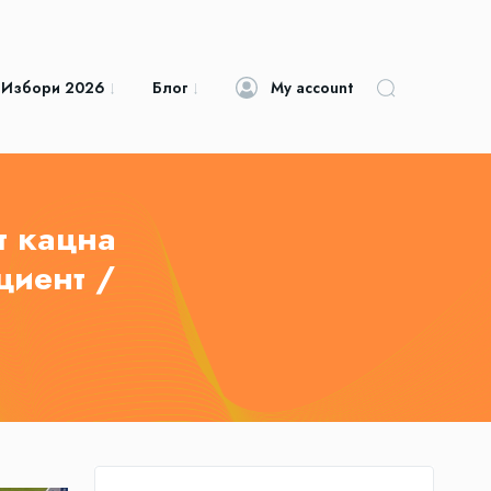
 Избори 2026
Блог
My account
т кацна
циент /