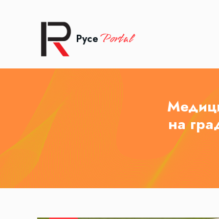
Portal
Русе
Медици
на гра