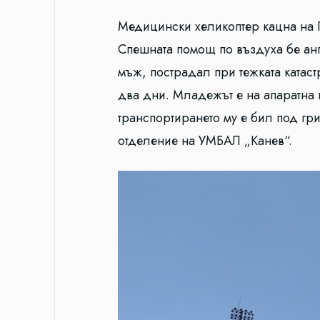
Медицински хеликоптер кацна на Г
Спешната помощ по въздуха бе ан
мъж, пострадал при тежката катас
два дни. Младежът е на апаратна в
транспортирането му е бил под гр
отделение на УМБАЛ „Канев“.