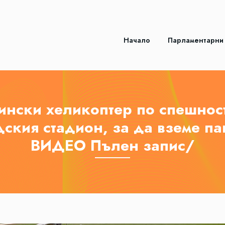
Начало
Парламентарни
нски хеликоптер по спешнос
дския стадион, за да вземе па
ВИДЕО Пълен запис/