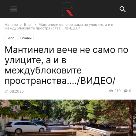
Начало
Блог
Мантинели вече не само по улиците, а и в
междублоковите пространства…./ВИДЕО/
Блог
Новини
Мантинели вече не само по
улиците, а и в
междублоковите
пространства…./ВИДЕО/
110
0
31.08.2025