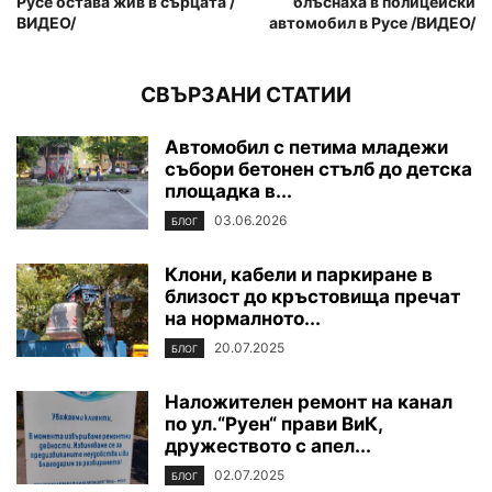
Русе остава жив в сърцата /
блъснаха в полицейски
ВИДЕО/
автомобил в Русе /ВИДЕО/
СВЪРЗАНИ СТАТИИ
Автомобил с петима младежи
събори бетонен стълб до детска
площадка в...
03.06.2026
БЛОГ
Клони, кабели и паркиране в
близост до кръстовища пречат
на нормалното...
20.07.2025
БЛОГ
Наложителен ремонт на канал
по ул.“Руен“ прави ВиК,
дружеството с апел...
02.07.2025
БЛОГ