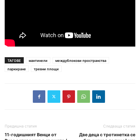
ТАГОВЕ
мантинели
междублокови пространства
паркиране
тревни площи
Предишна статия
Следваща статия
11-годишният Венци от
Две деца с тротинетка се