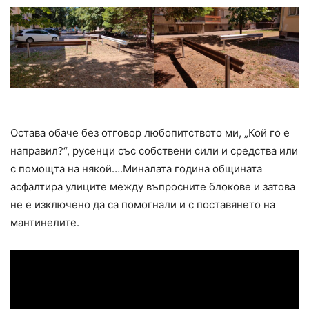
Остава обаче без отговор любопитството ми, „Кой го е
направил?“, русенци със собствени сили и средства или
с помощта на някой….Миналата година общината
асфалтира улиците между въпросните блокове и затова
не е изключено да са помогнали и с поставянето на
мантинелите.