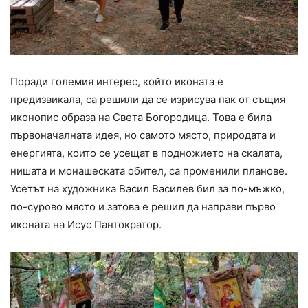
Поради големия интерес, който иконата е
предизвикала, са решили да се изрисува пак от същия
иконопис образа на Света Богородица. Това е била
първоначалната идея, но самото място, природата и
енергията, които се усещат в подножието на скалата,
нишата и монашеската обител, са променили планове.
Усетът на художника Васил Василев бил за по-мъжко,
по-сурово място и затова е решил да направи първо
иконата на Исус Пантократор.