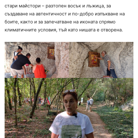
стари майстори – разтопен восък и лъжица, за
създаване на автентичност и по-добро изпъкване на
боите, както и за запечатване на иконата спрямо
климатичните условия, тъй като нишата е отворена.