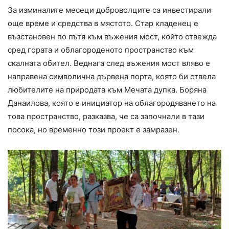
За изминалите месеци доброволците са инвестирали
още време и средства в мястото. Стар кладенец е
възстановен по пътя към въжения мост, който отвежда
сред гората и облагороденото пространство към
скалната обител. Веднага след въжения мост вляво е
направена символична дървена порта, която би отвела
любителите на природата към Мечата дупка. Боряна
Данаилова, която е инициатор на облагородяването на
това пространство, разказва, че са започнали в тази
посока, но временно този проект е замразен.