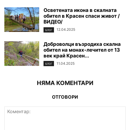
Осветената икона в скалната
обител в Красен спаси живот /
ВИДЕО/
12.04.2025
БЛОГ
Доброволци възродиха скална
обител на монах-лечител от 13
век край Красен...
11.04.2025
БЛОГ
НЯМА КОМЕНТАРИ
ОТГОВОРИ