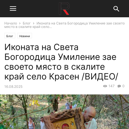
Начало
Блог
Иконата на Света Богородица Умиление зае своето
място в скалите край село...
Блог
Новини
Иконата на Света
Богородица Умиление зае
своето място в скалите
край село Красен /ВИДЕО/
147
0
16.08.2025