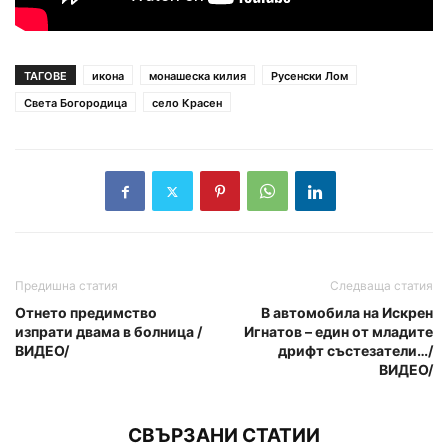
ТАГОВЕ
икона
монашеска килия
Русенски Лом
Света Богородица
село Красен
Предишна статия
Следваща статия
Отнето предимство
В автомобила на Искрен
изпрати двама в болница /
Игнатов – един от младите
ВИДЕО/
дрифт състезатели…/
ВИДЕО/
СВЪРЗАНИ СТАТИИ