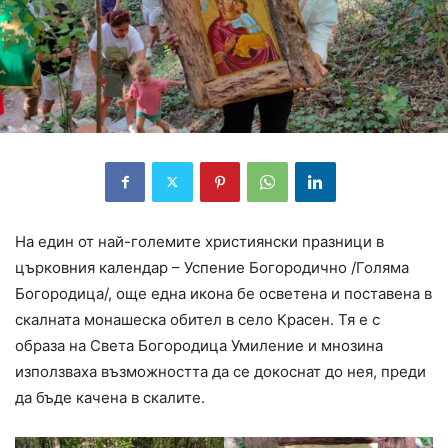
На един от най-големите християнски празници в
църковния календар – Успение Богородично /Голяма
Богородица/, още една икона бе осветена и поставена в
скалната монашеска обител в село Красен. Тя е с
образа на Света Богородица Умиление и мнозина
използваха възможността да се докоснат до нея, преди
да бъде качена в скалите.