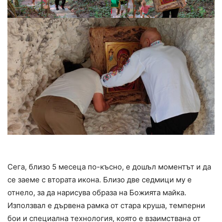
Сега, близо 5 месеца по-късно, е дошъл моментът и да
се заеме с втората икона. Близо две седмици му е
отнело, за да нарисува образа на Божията майка.
Използвал е дървена рамка от стара круша, темперни
бои и специална технология, която е взаимствана от