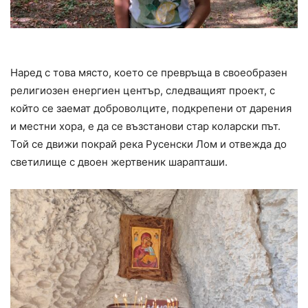
Наред с това място, което се превръща в своеобразен
религиозен енергиен център, следващият проект, с
който се заемат доброволците, подкрепени от дарения
и местни хора, е да се възстанови стар коларски път.
Той се движи покрай река Русенски Лом и отвежда до
светилище с двоен жертвеник шарапташи.