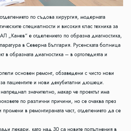
отделението по съдова хирургия, модерната
ическите специалности и високия клас техника за
БАЛ „Канев“ е отделението по образна диагностика,
апаратура в Северна България. Русенската болница
кт в образната диагностика – в ортопедията и
ърпели основен ремонт, обзаведени с чисто нови
 за пациентите и нови декубитални дюшеци.
 напреднал значително, макар че проектът има
роковете по различни причини, но се очаква през
и промени в ремонтираната част, отделението да се
ади лекари, като над 30 са новите попълнения в