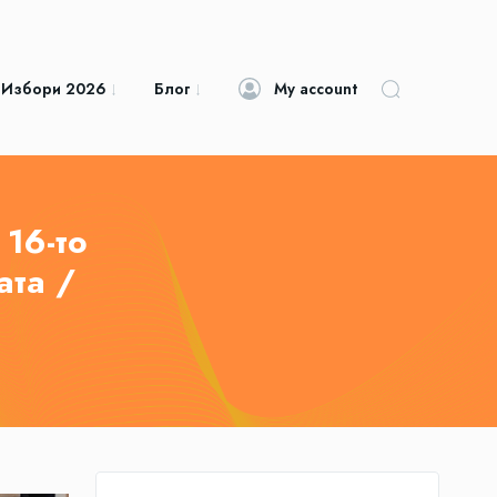
 Избори 2026
Блог
My account
16-то
ата /