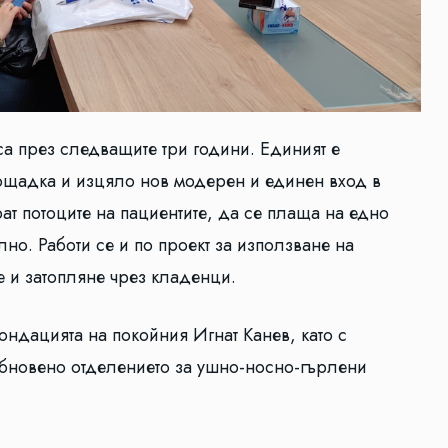
са през следващите три години. Единият е
ощадка и изцяло нов модерен и единен вход в
ат потоците на пациентите, да се плаща на едно
но. Работи се и по проект за използване на
 и затопляне чрез кладенци.
ндацията на покойния Игнат Канев, като с
обновено отделението за ушно-носно-гърлени