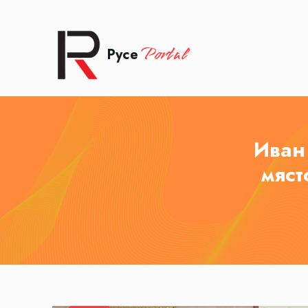
Portal
Русе
Иван
мяст