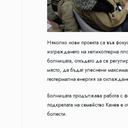
Няколко нови проекта са във фоку
изграждането на хеликоптерна пл
болницата, откъдето да се регулир
място, да бъдат улеснени максимал
геотермална енергия за охлаждане
Болницата продължава работа с фо
подкрепата на семейство Канев е 
болести.