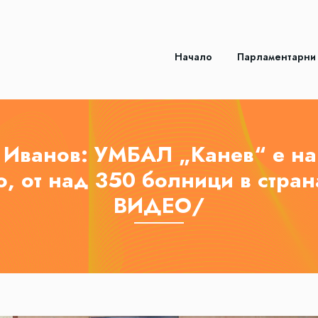
Начало
Парламентарни
 Иванов: УМБАЛ „Канев“ е на 
о, от над 350 болници в стран
ВИДЕО/