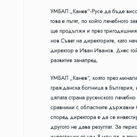
УМБАЛ „Канев“-Русе да бъде висо
това е пътят, по който лечебното з
ще продължи и през тригодишния 
нов Съвет на директорите, като на
директор е Иван Иванов. Днес той
развитие занапред.
УМБАЛ „Канев“, която през минала
гражданска болница в България, и
цялата страна русенското лечебно 
сравними с областните държавни 
според директора е да се инвестир
другото не дава резултат. За пер
инвестиции от над 8 млн.лв. в техн