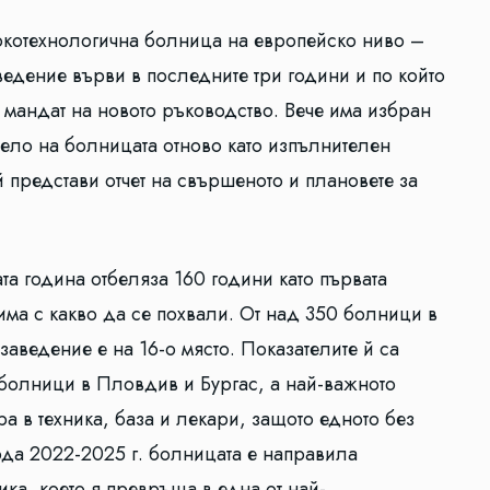
котехнологична болница на европейско ниво –
аведение върви в последните три години и по който
мандат на новото ръководство. Вече има избран
чело на болницата отново като изпълнителен
 представи отчет на свършеното и плановете за
та година отбеляза 160 години като първата
ма с какво да се похвали. От над 350 болници в
заведение е на 16-о място. Показателите й са
болници в Пловдив и Бургас, а най-важното
а в техника, база и лекари, защото едното без
иода 2022-2025 г. болницата е направила
ика, което я превръща в една от най-