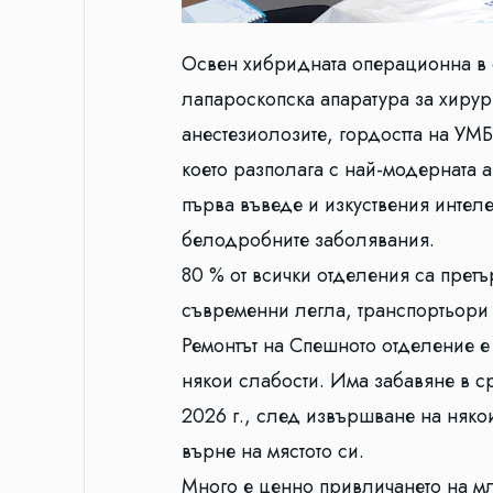
Освен хибридната операционна в 
лапароскопска апаратура за хирург
анестезиолозите, гордостта на УМ
което разполага с най-модерната 
първа въведе и изкуствения интеле
белодробните заболявания.
80 % от всички отделения са прет
съвременни легла, транспортьори
Ремонтът на Спешното отделение е
някои слабости. Има забавяне в с
2026 г., след извършване на няко
върне на мястото си.
Много е ценно привличането на мл