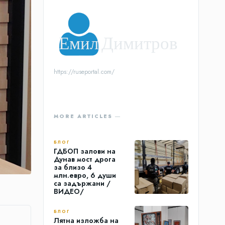
Емил Димитров
https://ruseportal.com/
MORE ARTICLES ―
БЛОГ
ГДБОП залови на
Дунав мост дрога
за близо 4
млн.евро, 6 души
са задържани /
ВИДЕО/
БЛОГ
Лятна изложба на