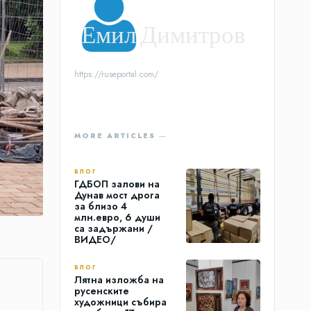
Емил Димитров
https://ruseportal.com/
MORE ARTICLES ―
БЛОГ
ГДБОП залови на
Дунав мост дрога
за близо 4
млн.евро, 6 души
са задържани /
ВИДЕО/
БЛОГ
Лятна изложба на
русенските
художници събира