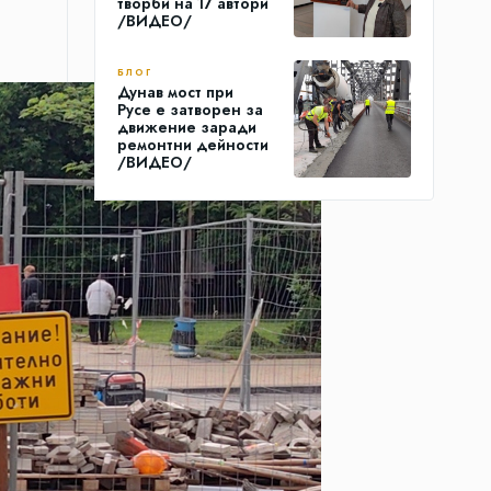
творби на 17 автори
/ВИДЕО/
БЛОГ
Дунав мост при
Русе е затворен за
движение заради
ремонтни дейности
/ВИДЕО/