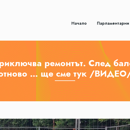
Начало
Парламентарни
риключва ремонтът. След бал
отново … ще сме тук /ВИДЕО