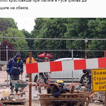
тото кръстовище при Халите в Русе трябва да
ите на обекта.