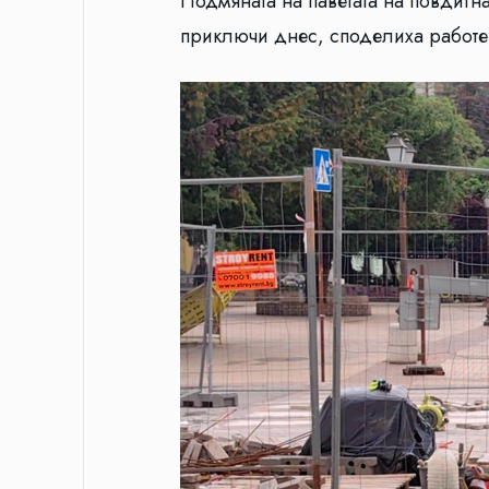
Подмяната на паветата на повдигна
приключи днес, споделиха работещ