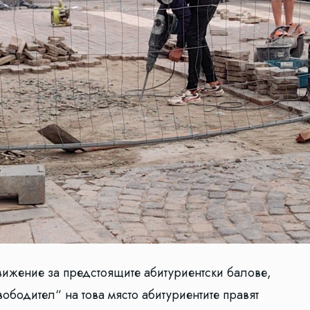
вижение за предстоящите абитуриентски балове,
ободител“ на това място абитуриентите правят