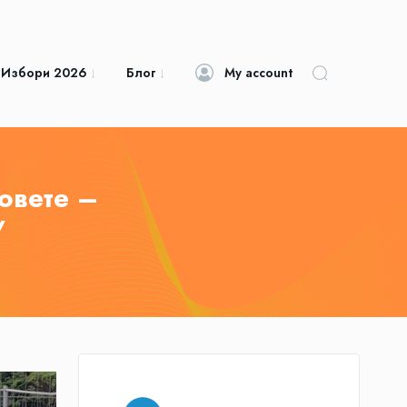
 Избори 2026
Блог
My account
овете –
/