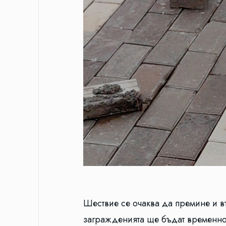
Шествие се очаква да премине и въ
загражденията ще бъдат временно