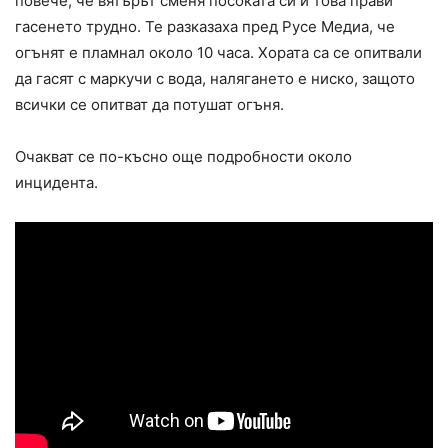
повече, че вятърът сменя посоката си и това прави
гасенето трудно. Те разказаха пред Русе Медиа, че
огънят е пламнал около 10 часа. Хората са се опитвали
да гасят с маркучи с вода, налягането е ниско, защото
всички се опитват да потушат огъня.
Очакват се по-късно още подробности около
инцидента.