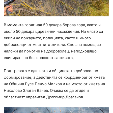
В момента горят над 50 декара борова гора, както и
около 50 декара царевични насаждения. На място са
екипи на пожарната, полицията, както и много
доброволци от местните жители. Спешна помощ се
наложи да помогне на доброволец, неподходящо
екипиран, но без опасност за живота,
Под тревога е вдигнато и общинското доброволно
формирование, а действията се координират от кмета
на Община Русе Пенчо Милков и на място от кмета на
Николово Златан Ванев. Очаква се да отиде и
областният управител Драгомир Драганов.