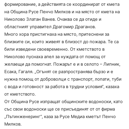
формирование, а действията се координират от кмета
на Община Русе Пенчо Милков и на място от кмета на
Николово Златан Ванев. Очаква се да отиде и
областният управител Драгомир Драганов.
Много хора пристигнаха на място, притеснени за
близките си, които живеят в близост до пожара. Те са
били изведени своевременно. От кметството в
Николово пуснаха апел за нуждата от помощ от
желаещи да помогнат. Пожарът е и в селото – Липник,
Есака, Гагаля. „Огънят се разпространява бързо и е
нужна помощ от доброволци с транспорт, лопати, туби
с вода и готовност за работа в трудни условия“, казаха
от кметството.
От Община Русе изпращат общинските водоноски, като
със свои водоноски ще се присъединят от от фирма
„Пътинженеринг“, каза за Русе Медиа кметът Пенчо
Милков.