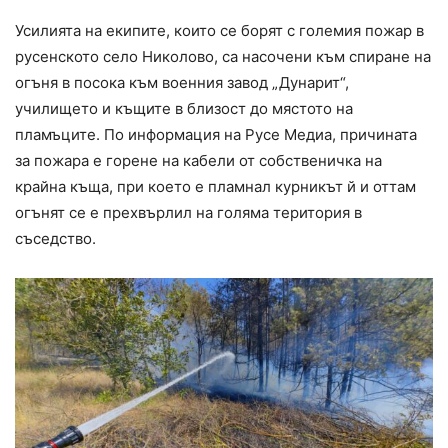
Усилията на екипите, които се борят с големия пожар в
русенското село Николово, са насочени към спиране на
огъня в посока към военния завод „Дунарит“,
училището и къщите в близост до мястото на
пламъците. По информация на Русе Медиа, причината
за пожара е горене на кабели от собственичка на
крайна къща, при което е пламнал курникът й и оттам
огънят се е прехвърлил на голяма територия в
съседство.