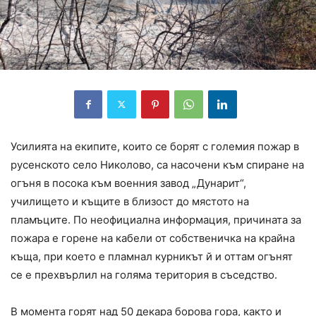
Усилията на екипите, които се борят с големия пожар в
русенското село Николово, са насочени към спиране на
огъня в посока към военния завод „Дунарит“,
училището и къщите в близост до мястото на
пламъците. По неофициална информация, причината за
пожара е горене на кабели от собственичка на крайна
къща, при което е пламнал курникът й и оттам огънят
се е прехвърлил на голяма територия в съседство.
В момента горят над 50 декара борова гора, както и