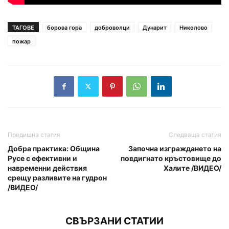
ТАГОВЕ
борова гора
доброволци
Дунарит
Николово
пожар
Предишна статия
Следваща статия
Добра практика: Община
Започна изграждането на
Русе с ефективни и
повдигнато кръстовище до
навременни действия
Халите /ВИДЕО/
срещу разливите на гудрон
/ВИДЕО/
СВЪРЗАНИ СТАТИИ