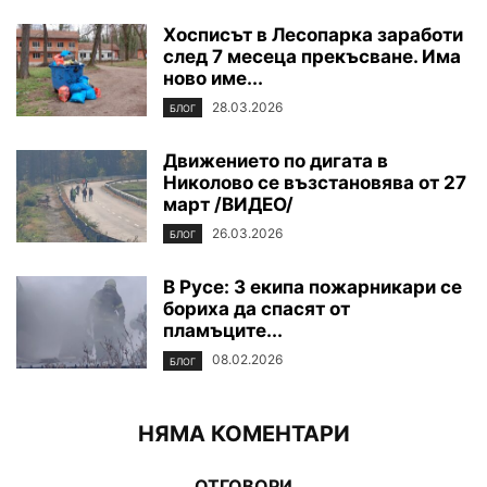
Хосписът в Лесопарка заработи
след 7 месеца прекъсване. Има
ново име...
28.03.2026
БЛОГ
Движението по дигата в
Николово се възстановява от 27
март /ВИДЕО/
26.03.2026
БЛОГ
В Русе: 3 екипа пожарникари се
бориха да спасят от
пламъците...
08.02.2026
БЛОГ
НЯМА КОМЕНТАРИ
ОТГОВОРИ