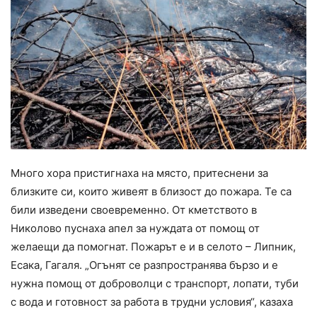
Много хора пристигнаха на място, притеснени за
близките си, които живеят в близост до пожара. Те са
били изведени своевременно. От кметството в
Николово пуснаха апел за нуждата от помощ от
желаещи да помогнат. Пожарът е и в селото – Липник,
Есака, Гагаля. „Огънят се разпространява бързо и е
нужна помощ от доброволци с транспорт, лопати, туби
с вода и готовност за работа в трудни условия“, казаха