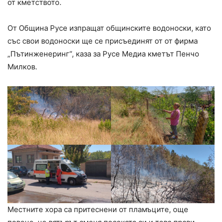
от кметството.
От Община Русе изпращат общинските водоноски, като
със свои водоноски ще се присъединят от от фирма
„Пътинженеринг“, каза за Русе Медиа кметът Пенчо
Милков.
Местните хора са притеснени от пламъците, още