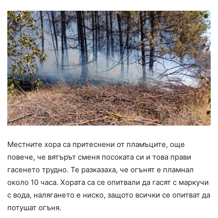
Местните хора са притеснени от пламъците, още
повече, че вятърът сменя посоката си и това прави
гасенето трудно. Те разказаха, че огънят е пламнал
около 10 часа. Хората са се опитвали да гасят с маркучи
с вода, налягането е ниско, защото всички се опитват да
потушат огъня.