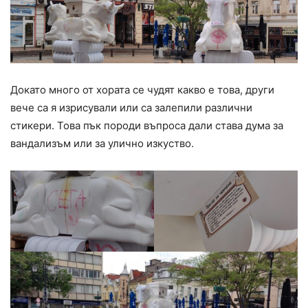
Докато много от хората се чудят какво е това, други
вече са я изрисували или са залепили различни
стикери. Това пък породи въпроса дали става дума за
вандализъм или за улично изкуство.