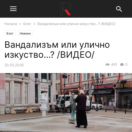
Начало
Блог
Вандализъм или улично изкуство…? /ВИДЕО/
Блог
Новини
Вандализъм или улично
изкуство…? /ВИДЕО/
491
0
20.05.2026