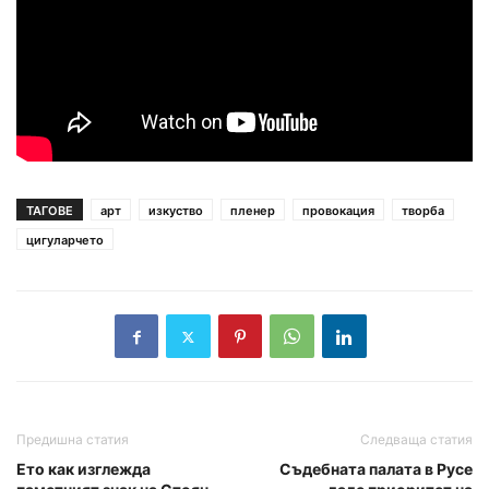
ТАГОВЕ
арт
изкуство
пленер
провокация
творба
цигуларчето
Предишна статия
Следваща статия
Ето как изглежда
Съдебната палата в Русе