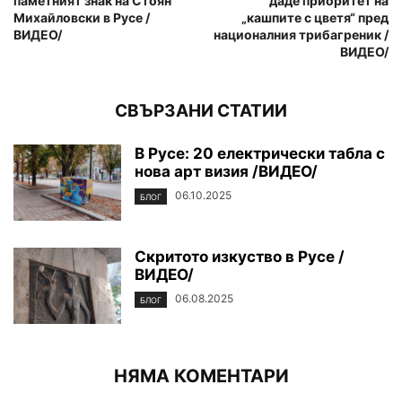
паметният знак на Стоян
даде приоритет на
Михайловски в Русе /
„кашпите с цветя“ пред
ВИДЕО/
националния трибагреник /
ВИДЕО/
СВЪРЗАНИ СТАТИИ
В Русе: 20 електрически табла с
нова арт визия /ВИДЕО/
06.10.2025
БЛОГ
Скритото изкуство в Русе /
ВИДЕО/
06.08.2025
БЛОГ
НЯМА КОМЕНТАРИ