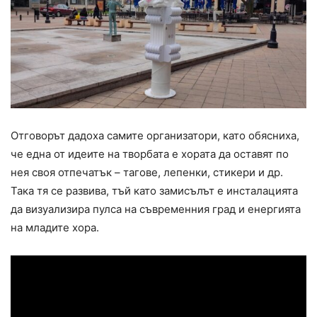
Отговорът дадоха самите организатори, като обясниха,
че една от идеите на творбата е хората да оставят по
нея своя отпечатък – тагове, лепенки, стикери и др.
Така тя се развива, тъй като замисълът е инсталацията
да визуализира пулса на съвременния град и енергията
на младите хора.