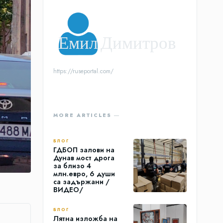
Емил Димитров
https://ruseportal.com/
MORE ARTICLES ―
БЛОГ
ГДБОП залови на
Дунав мост дрога
за близо 4
млн.евро, 6 души
са задържани /
ВИДЕО/
БЛОГ
Лятна изложба на