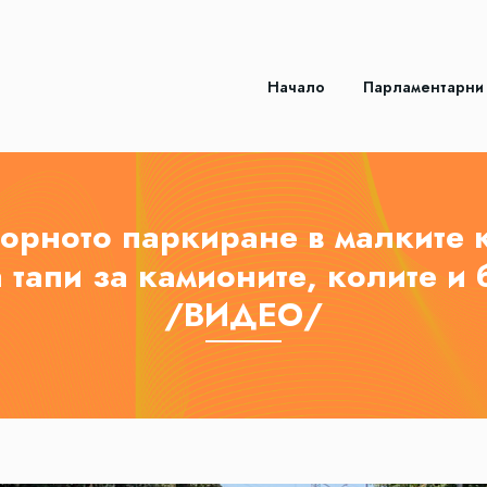
Начало
Парламентарни
орното паркиране в малките 
 тапи за камионите, колите и 
/ВИДЕО/