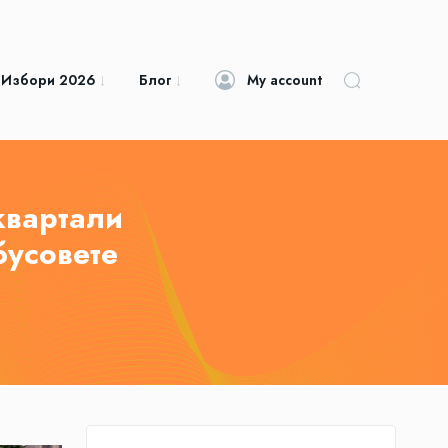
 Избори 2026
Блог
My account
квартали
бусовете