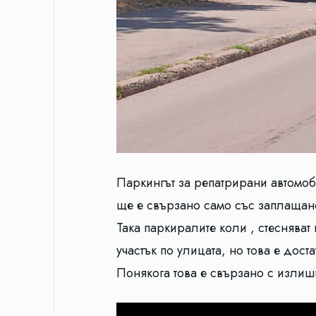
Паркингът за репатрирани автомоб
ще е свързано само със заплащанет
Така паркиралите коли , стесняват
участък по улицата, но това е дост
Понякога това е свързано с излиш