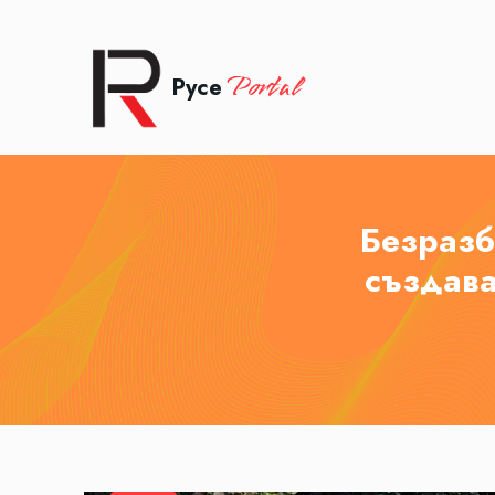
Portal
Русе
Безразб
създава