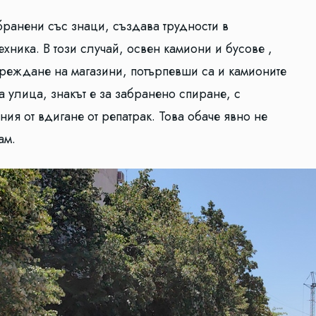
бранени със знаци, създава трудности в
хника. В този случай, освен камиони и бусове ,
зареждане на магазини, потърпевши са и камионите
 улица, знакът е за забранено спиране, с
ия от вдигане от репатрак. Това обаче явно не
ам.