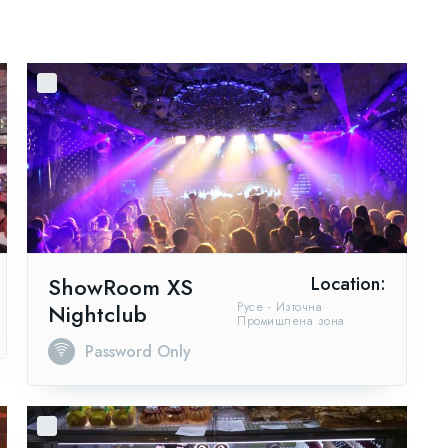
ShowRoom XS
Location:
Nightclub
Русе - Източна
Промишлена зона
Password Only