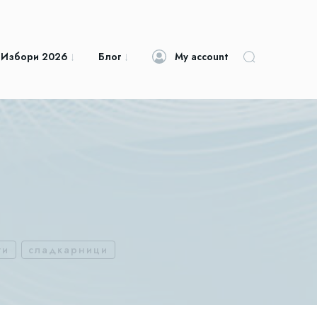
 Избори 2026
Блог
My account
ти
сладкарници