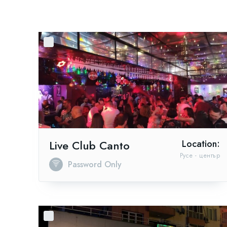
Live Club Canto
Location:
Русе - център
Password Only