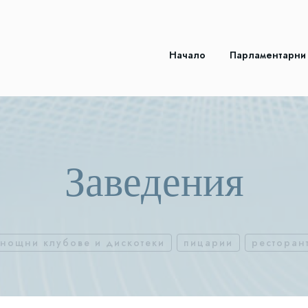
Начало
Парламентарни
Заведения
нощни клубове и дискотеки
пицарии
ресторан