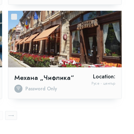
Механа „Чифлика“
Location:
Русе - център
Password Only