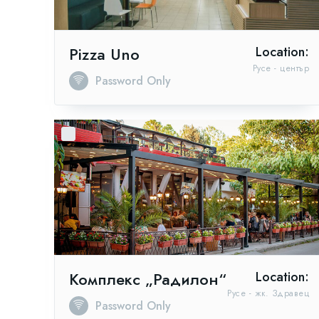
Pizza Uno
Location:
Русе - център
Password Only
Комплекс „Радилон“
Location:
Русе - жк. Здравец
Password Only