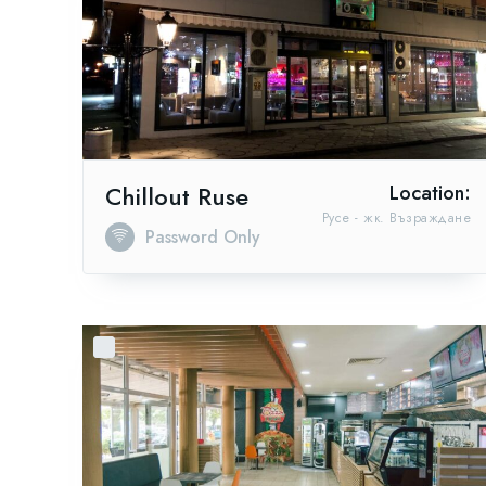
Chillout Ruse
Location:
Русе - жк. Възраждане
Password Only