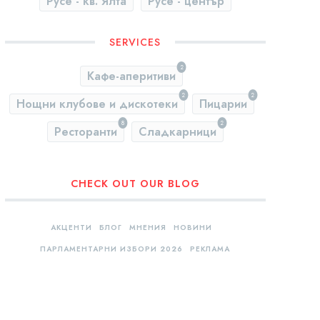
Русе - кв. Ялта
Русе - център
SERVICES
2
Кафе-аперитиви
2
2
Нощни клубове и дискотеки
Пицарии
8
2
Ресторанти
Сладкарници
CHECK OUT OUR BLOG
АКЦЕНТИ
БЛОГ
МНЕНИЯ
НОВИНИ
ПАРЛАМЕНТАРНИ ИЗБОРИ 2026
РЕКЛАМА