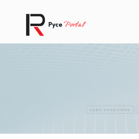
Portal
Русе
кафе-аперитиви