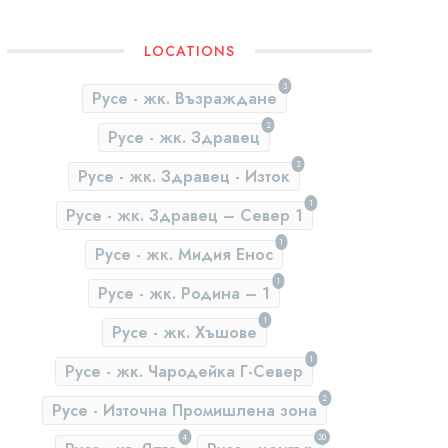
LOCATIONS
3
Русе - жк. Възраждане
2
Русе - жк. Здравец
2
Русе - жк. Здравец - Изток
1
Русе - жк. Здравец – Север 1
1
Русе - жк. Мидия Енос
1
Русе - жк. Родина – 1
1
Русе - жк. Хъшове
1
Русе - жк. Чародейка Г-Север
2
Русе - Източна Промишлена зона
4
30