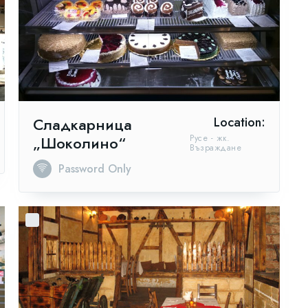
Сладкарница
Location:
„Шоколино“
Русе - жк.
Възраждане
Password Only