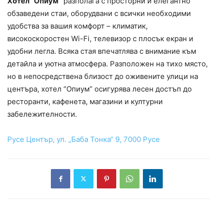
Хотел “Опиум”
разполага с просторни и елегантно
обзаведени стаи, оборудвани с всички необходими
удобства за вашия комфорт – климатик,
високоскоростен Wi-Fi, телевизор с плосък екран и
удобни легла. Всяка стая впечатлява с внимание към
детайла и уютна атмосфера. Разположен на тихо място,
но в непосредствена близост до оживените улици на
центъра, хотел “Опиум” осигурява лесен достъп до
ресторанти, кафенета, магазини и културни
забележителности.
Русе Център, ул. „Баба Тонка“ 9, 7000 Русе