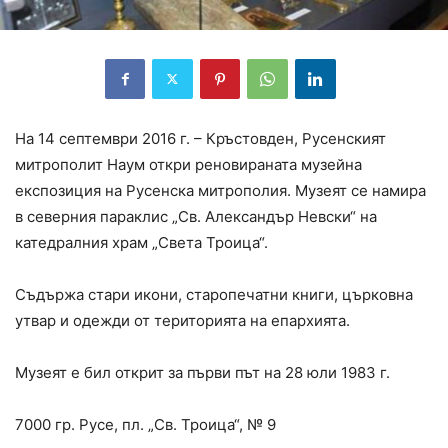
На 14 септември 2016 г. – Кръстовден, Русенският
митрополит Наум откри реновираната музейна
експозиция на Русенска митрополия. Музеят се намира
в северния параклис „Св. Александър Невски“ на
катедралния храм „Света Троица“.
Съдържа стари икони, старопечатни книги, църковна
утвар и одежди от територията на епархията.
Музеят е бил открит за първи път на 28 юли 1983 г.
7000 гр. Русе, пл. „Св. Троица“, № 9