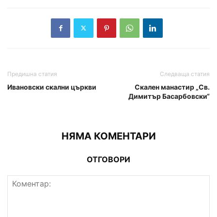
Предишна статия
Следваща статия
Ивановски скални църкви
Скален манастир „Св.
Димитър Басарбовски“
НЯМА КОМЕНТАРИ
ОТГОВОРИ