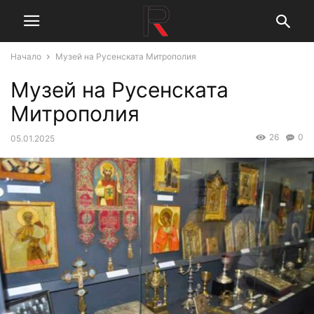
Начало
Музей на Русенската Митрополия
Музей на Русенската
Митрополия
26
0
05.01.2025