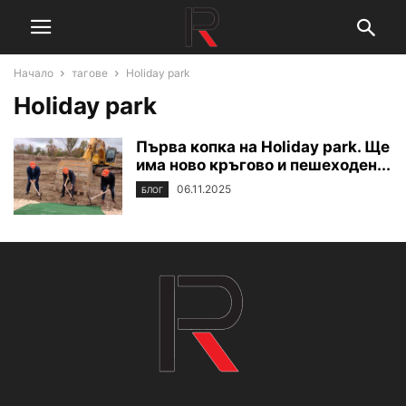
Начало
тагове
Holiday park
Holiday park
Първа копка на Holiday park. Ще
има ново кръгово и пешеходен...
06.11.2025
БЛОГ