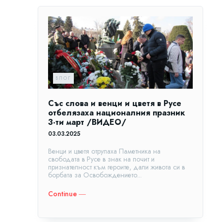
БЛОГ
Със слова и венци и цветя в Русе
отбелязаха националния празник
3-ти март /ВИДЕО/
03.03.2025
Венци и цветя отрупаха Паметника на
свободата в Русе в знак на почит и
признателност към героите, дали живота си в
борбата за Освобождението...
Continue ―