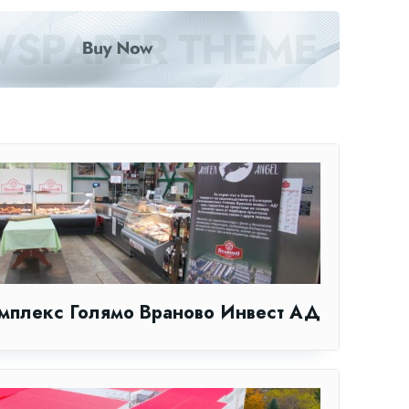
мплекс Голямо Враново Инвест АД