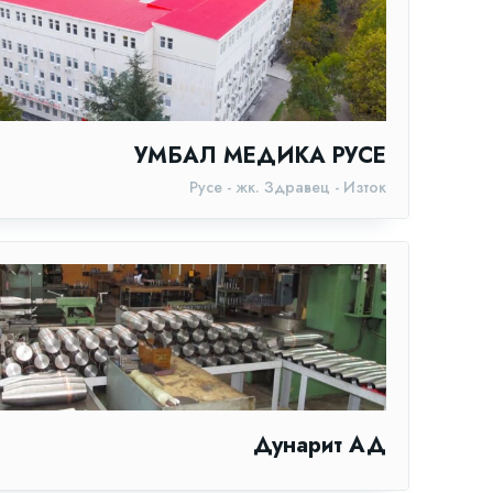
УМБАЛ МЕДИКА РУСЕ
Русе - жк. Здравец - Изток
Дунарит АД