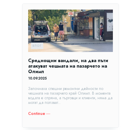
БЛОГ
Среднощни вандали, на два пъти
атакуват чешмата на пазарчето на
Олимп
10.09.2025
Започнаха спешни ремонтни дейности по
чешмата на пазарчето край Олимп. В момента
водата е спряна, а търговци и клиенти, няма да
могат да ползват...
Continue ―