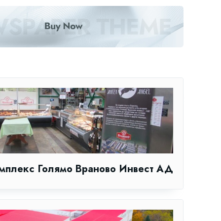
мплекс Голямо Враново Инвест АД