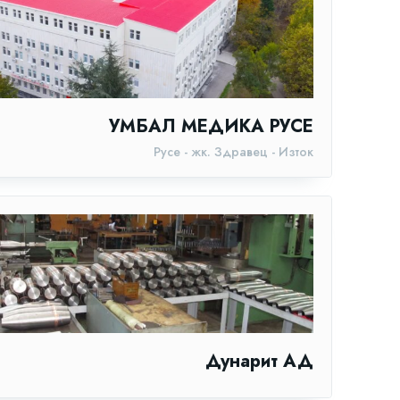
УМБАЛ МЕДИКА РУСЕ
Русе - жк. Здравец - Изток
Дунарит АД