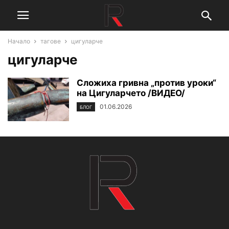
Начало
тагове
цигуларче
цигуларче
Сложиха гривна „против уроки“
на Цигуларчето /ВИДЕО/
01.06.2026
БЛОГ