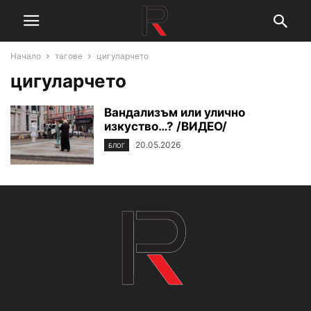
Начало
тагове
цигуларчето
цигуларчето
Вандализъм или улично
изкуство…? /ВИДЕО/
20.05.2026
БЛОГ