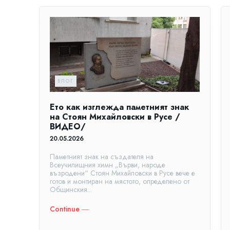
БЛОГ
Ето как изглежда паметният знак
на Стоян Михайловски в Русе /
ВИДЕО/
20.05.2026
Паметният знак на създателя на
Всеучилищния химн „Върви, народе
възродени“ Стоян Михайловски в Русе вече е
готов и монтиран на мястото, определено от
Общинския...
Continue ―