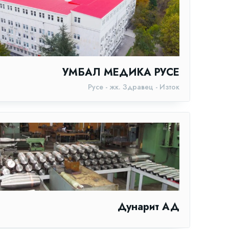
УМБАЛ МЕДИКА РУСЕ
Русе - жк. Здравец - Изток
Дунарит АД