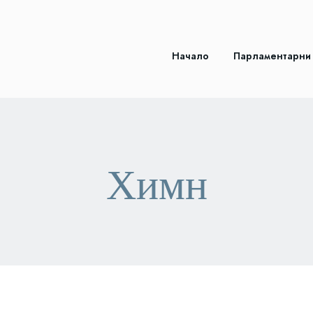
Начало
Парламентарни
Химн