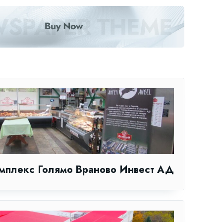
мплекс Голямо Враново Инвест АД