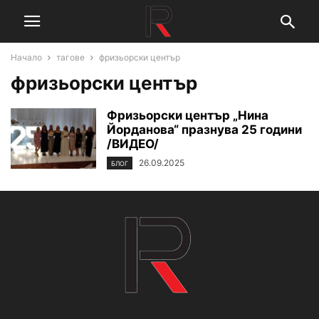
Начало
тагове
фризьорски център
фризьорски център
Фризьорски център „Нина
Йорданова“ празнува 25 години
/ВИДЕО/
26.09.2025
БЛОГ