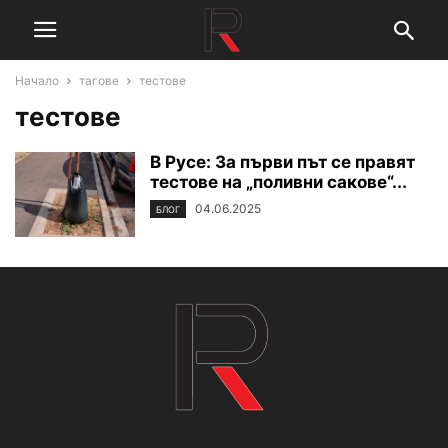
Начало
тагове
тестове
тестове
В Русе: За първи път се правят
тестове на „поливни сакове“...
04.06.2025
БЛОГ