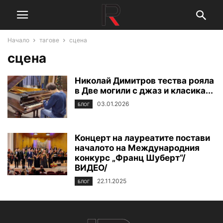
Начало
тагове
сцена
сцена
Николай Димитров тества рояла
в Две могили с джаз и класика...
03.01.2026
БЛОГ
Концерт на лауреатите постави
началото на Международния
конкурс „Франц Шуберт“/
ВИДЕО/
22.11.2025
БЛОГ