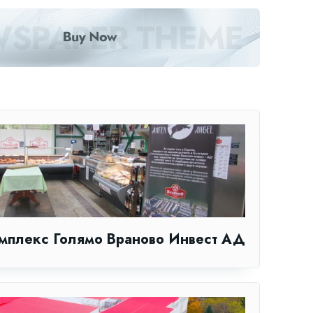
мплекс Голямо Враново Инвест АД