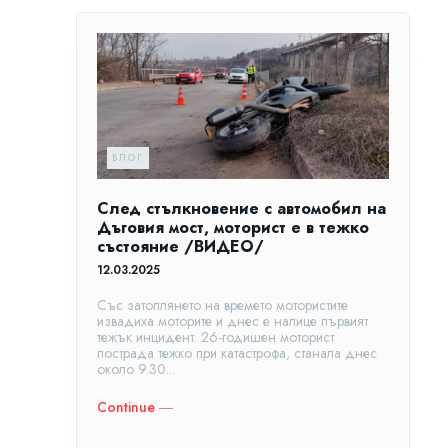
БЛОГ
След стълкновение с автомобил на
Дъговия мост, моторист е в тежко
състояние /ВИДЕО/
12.03.2025
Със затоплянето на времето мотористите
извадиха моторите и днес е налице първият
тежък инцидент. 26-годишен моторист
пострада тежко при катастрофа, станала днес
около 9.30...
Continue ―