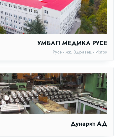
УМБАЛ МЕДИКА РУСЕ
Русе - жк. Здравец - Изток
Дунарит АД