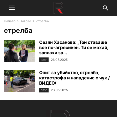
Начало
тагове
стрелба
стрелба
Сезян Хасанова: „Той ставаше
все по-агресивен. Ти се махай,
заплахи за...
26.05.2025
БЛОГ
Опит за убийство, стрелба,
катастрофа и нападение с чук /
ВИДЕО/
23.05.2025
БЛОГ