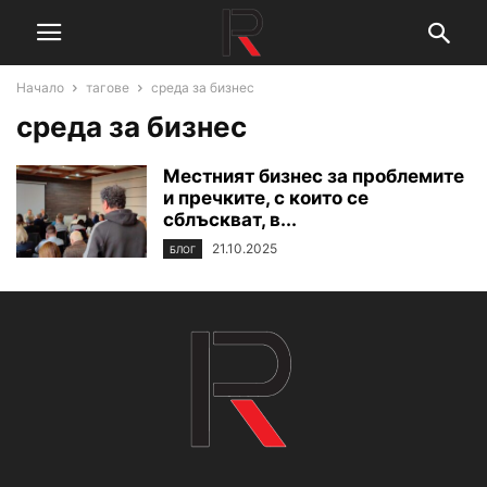
Начало
тагове
среда за бизнес
среда за бизнес
Местният бизнес за проблемите
и пречките, с които се
сблъскват, в...
21.10.2025
БЛОГ