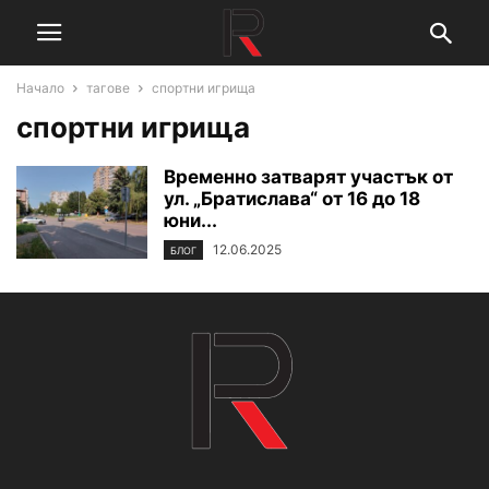
Начало
тагове
спортни игрища
спортни игрища
Временно затварят участък от
ул. „Братислава“ от 16 до 18
юни...
12.06.2025
БЛОГ