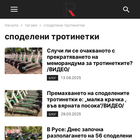
Начало
тагове
споделени тротинетки
споделени тротинетки
Случи ли се очакваното с
прекратяването на
меморандума за тротинетките?
/ВИДЕО/
13.06.2025
БЛОГ
Премахването на споделените
тротинетки е: „малка крачка ,
във вярната посока“/ВИДЕО/
29.05.2025
БЛОГ
В Русе: Днес започна
разполагането на 56 споделени