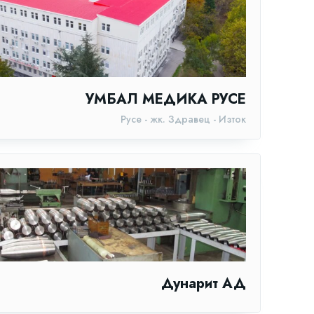
УМБАЛ МЕДИКА РУСЕ
Русе - жк. Здравец - Изток
Дунарит АД