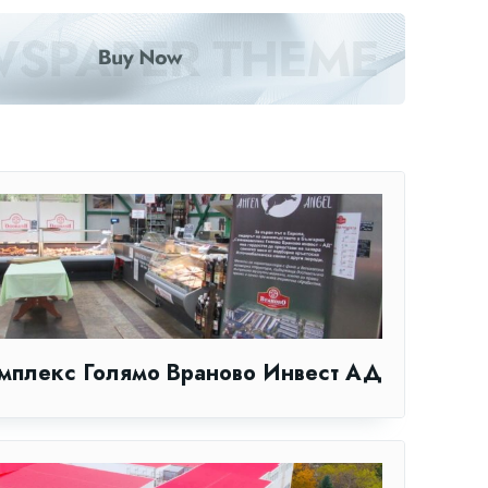
мплекс Голямо Враново Инвест АД