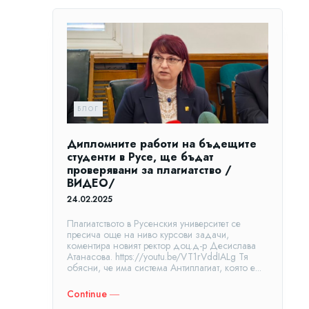
БЛОГ
Дипломните работи на бъдещите
студенти в Русе, ще бъдат
проверявани за плагиатство /
ВИДЕО/
24.02.2025
Плагиатството в Русенския университет се
пресича още на ниво курсови задачи,
коментира новият ректор доц.д-р Десислава
Атанасова. https://youtu.be/VT1rVddIALg Тя
обясни, че има система Антиплагиат, която е...
Continue ―