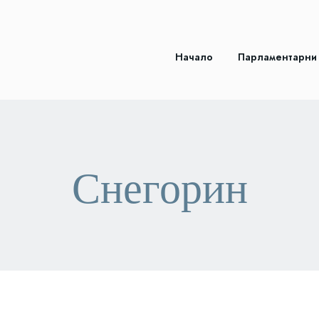
Начало
Парламентарни
Снегорин