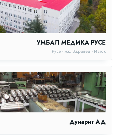
УМБАЛ МЕДИКА РУСЕ
Русе - жк. Здравец - Изток
Дунарит АД