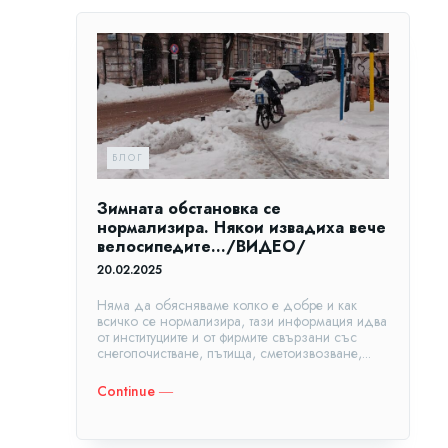
БЛОГ
Зимната обстановка се
нормализира. Някои извадиха вече
велосипедите…/ВИДЕО/
20.02.2025
Няма да обясняваме колко е добре и как
всичко се нормализира, тази информация идва
от институциите и от фирмите свързани със
снегопочистване, пътища, сметоизвозване,...
Continue ―