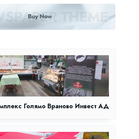
мплекс Голямо Враново Инвест АД