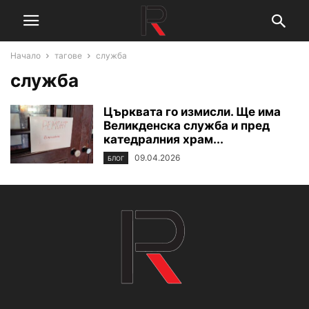
Начало
тагове
служба
служба
Църквата го измисли. Ще има
Великденска служба и пред
катедралния храм...
09.04.2026
БЛОГ