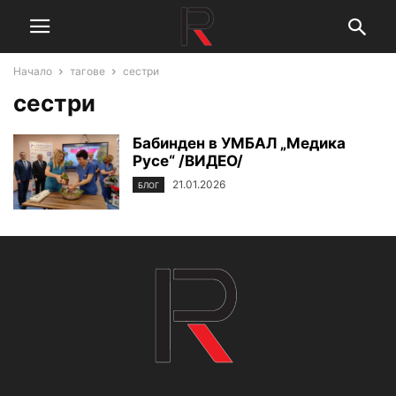
Начало
тагове
сестри
сестри
Бабинден в УМБАЛ „Медика
Русе“ /ВИДЕО/
21.01.2026
БЛОГ