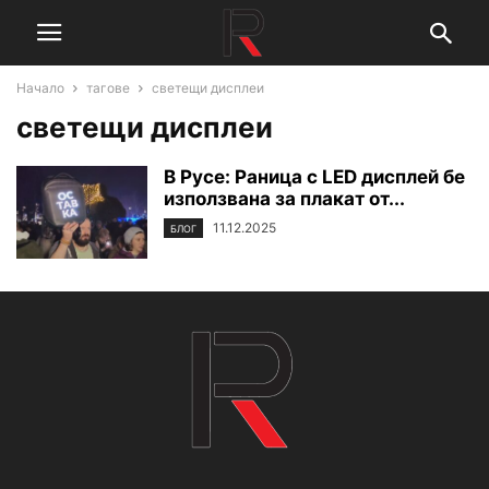
Начало
тагове
светещи дисплеи
светещи дисплеи
В Русе: Раница с LED дисплей бе
използвана за плакат от...
11.12.2025
БЛОГ