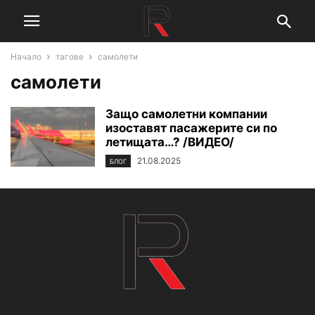
Начало
тагове
самолети
самолети
Защо самолетни компании
изоставят пасажерите си по
летищата…? /ВИДЕО/
21.08.2025
БЛОГ