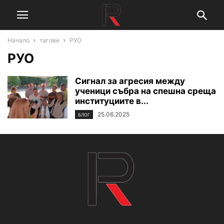
Начало
тагове
РУО
РУО
Сигнал за агресия между
ученици събра на спешна среща
институциите в...
25.06.2025
БЛОГ