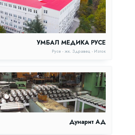
УМБАЛ МЕДИКА РУСЕ
Русе - жк. Здравец - Изток
Дунарит АД