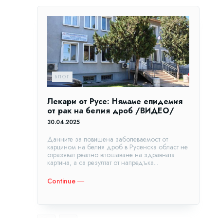
БЛОГ
Лекари от Русе: Нямаме епидемия
от рак на белия дроб /ВИДЕО/
30.04.2025
Данните за повишена заболеваемост от
карцином на белия дроб в Русенска област не
отразяват реално влошаване на здравната
картина, а са резултат от напредъка...
Continue ―