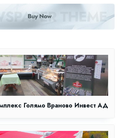
мплекс Голямо Враново Инвест АД