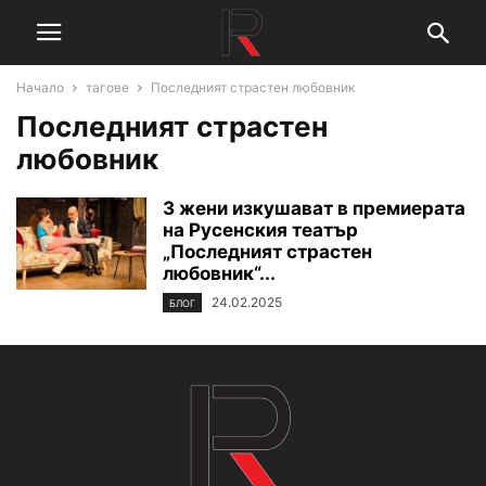
Начало
тагове
Последният страстен любовник
Последният страстен
любовник
3 жени изкушават в премиерата
на Русенския театър
„Последният страстен
любовник“...
24.02.2025
БЛОГ