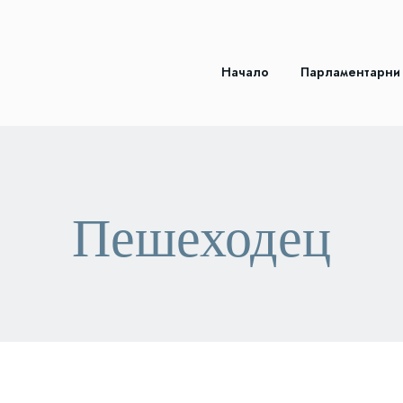
Начало
Парламентарни
Пешеходец