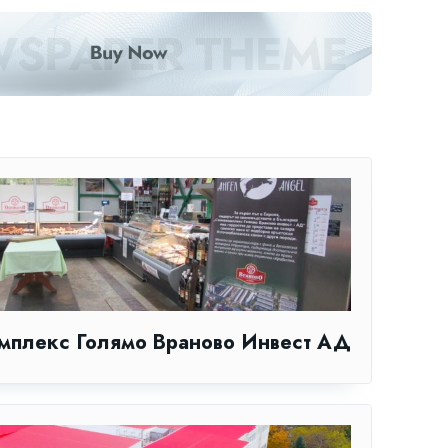
мплекс Голямо Враново Инвест АД