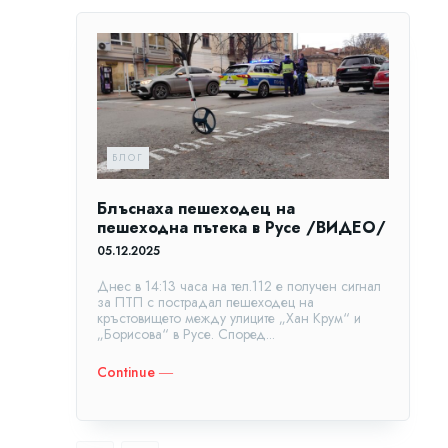
БЛОГ
Блъснаха пешеходец на
пешеходна пътека в Русе /ВИДЕО/
05.12.2025
Днес в 14:13 часа на тел.112 е получен сигнал
за ПТП с пострадал пешеходец на
кръстовището между улиците „Хан Крум“ и
„Борисова“ в Русе. Според...
Continue ―