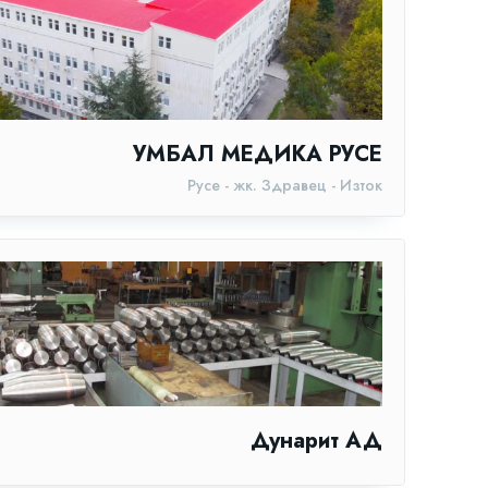
УМБАЛ МЕДИКА РУСЕ
Русе - жк. Здравец - Изток
Дунарит АД