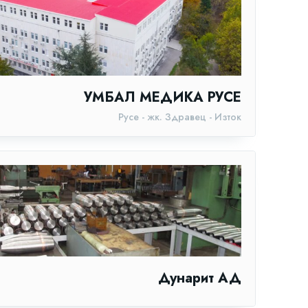
УМБАЛ МЕДИКА РУСЕ
Русе - жк. Здравец - Изток
Дунарит АД