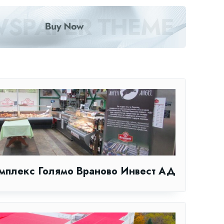
мплекс Голямо Враново Инвест АД