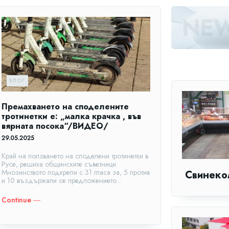
БЛОГ
Премахването на споделените
тротинетки е: „малка крачка , във
вярната посока“/ВИДЕО/
29.05.2025
Край на ползването на споделени тротинетки в
Русе, решиха общинските съветници.
Мнозинството подкрепи с 31 гласа за, 5 против
Свинеко
и 10 въздържали се предложението...
Continue ―