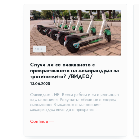
БЛОГ
Случи ли се очакваното с
прекратяването на меморандума за
тротинетките? /ВИДЕО/
13.06.2025
Очевидно - НЕ! Всеки работи и си е изпълнил
задълженията. Резултатът обаче не е според
очакваното. Възможно е въпросният
меморандум вече да е прекратен...
Continue ―