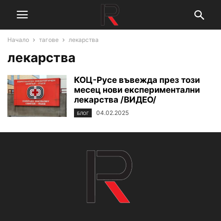
Начало
тагове
лекарства
лекарства
КОЦ-Русе въвежда през този
месец нови експериментални
лекарства /ВИДЕО/
04.02.2025
БЛОГ