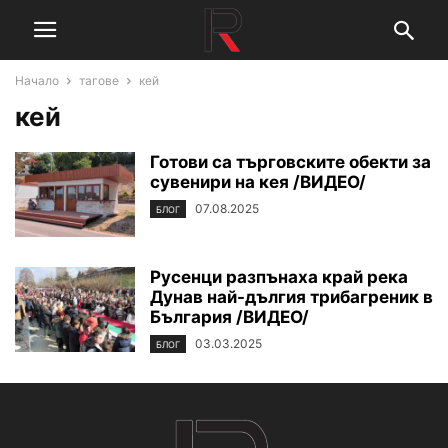
Начало
тагове
кей
кей
Готови са търговските обекти за
сувенири на кея /ВИДЕО/
07.08.2025
БЛОГ
Русенци разпънаха край река
Дунав най-дългия трибагреник в
България /ВИДЕО/
03.03.2025
БЛОГ